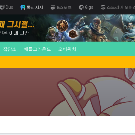
Duo
톡피지지
e스포츠
Gigs
스트리머 오버
잡담소
배틀그라운드
오버워치