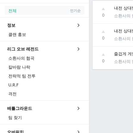
내전 상대
전체
인기순
0
소환사의 
정보
내전 상대
클랜 홍보
0
소환사의 
리그 오브 레전드
즐겁게 게
소환사의 협곡
0
소환사의 
칼바람 나락
전략적 팀 전투
U.R.F
격전
배틀그라운드
팀 찾기
오버워치