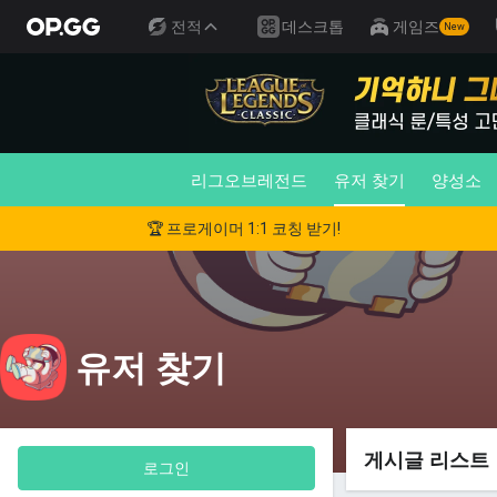
전적
데스크톱
게임즈
New
리그오브레전드
유저 찾기
양성소
🏆 프로게이머 1:1 코칭 받기!
유저 찾기
게시글 리스트
로그인