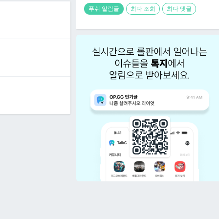
푸쉬 알림글
최다 조회
최다 댓글