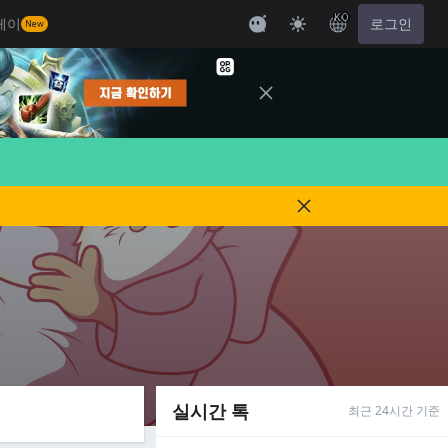
KO
레이
로그인
New
실시간 톡
최근 24시간 기준