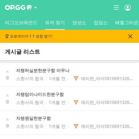
리그오브레전드
유저 찾기
양성소
잡담소
배틀그라운
🏆 프로게이머 1:1 코칭 받기!
게시글 리스트
자랭하실분한분구함 아무나
0
소환사의 협곡
1개월 전
예리한_자야58106913269545
자랭탑이나미드한분구함
0
소환사의 협곡
1개월 전
예리한_자야58106913269545
자랭원딜한분구함
0
소환사의 협곡
1개월 전
예리한_자야58106913269545