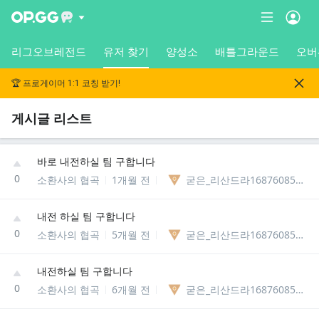
리그오브레전드
유저 찾기
양성소
배틀그라운드
오버
🏆 프로게이머 1:1 코칭 받기!
게시글 리스트
바로 내전하실 팀 구합니다
0
소환사의 협곡
1개월 전
굳은_리산드라1687608561081
내전 하실 팀 구합니다
0
소환사의 협곡
5개월 전
굳은_리산드라1687608561081
내전하실 팀 구합니다
0
소환사의 협곡
6개월 전
굳은_리산드라1687608561081