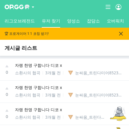
리그오브레전드
유저 찾기
양성소
잡담소
오버워치
🏆 프로게이머 1:1 코칭 받기!
게시글 리스트
자랭 한명 구합니다 디코 x
0
소환사의 협곡
3개월 전
눈싸움_트린다미어85238127740
자랭 한명 구합니다 디코 x
0
소환사의 협곡
3개월 전
눈싸움_트린다미어85238127740
자랭 한명 구합니다 디코 x
0
소환사의 협곡
3개월 전
눈싸움_트린다미어85238127740