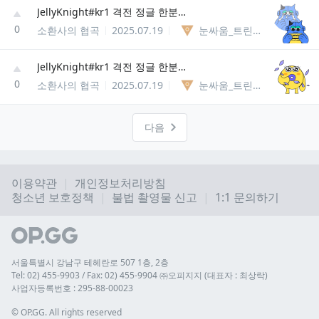
JellyKnight#kr1 격전 정글 한분구합니다 ( 디코 x ㅠㅠ
0
소환사의 협곡
2025.07.19
눈싸움_트린다미어85238127740
JellyKnight#kr1 격전 정글 한분구합니다 ( 디코 x ㅠㅠ
0
소환사의 협곡
2025.07.19
눈싸움_트린다미어85238127740
다음
이용약관
개인정보처리방침
청소년 보호정책
불법 촬영물 신고
1:1 문의하기
서울특별시 강남구 테헤란로 507 1층, 2층
Tel: 02) 455-9903 / Fax: 02) 455-9904 ㈜오피지지 (대표자 : 최상락)
사업자등록번호 : 295-88-00023
© 
OP.GG. All rights reserved