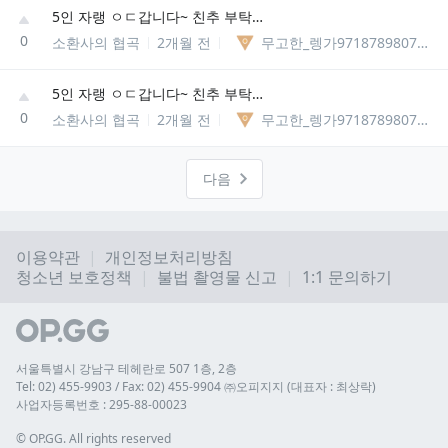
5인 자랭 ㅇㄷ갑니다~ 친추 부탁드려요
0
소환사의 협곡
2개월 전
무고한_렝가97187898075329
5인 자랭 ㅇㄷ갑니다~ 친추 부탁드려요
0
소환사의 협곡
2개월 전
무고한_렝가97187898075329
다음
이용약관
개인정보처리방침
청소년 보호정책
불법 촬영물 신고
1:1 문의하기
서울특별시 강남구 테헤란로 507 1층, 2층
Tel: 02) 455-9903 / Fax: 02) 455-9904 ㈜오피지지 (대표자 : 최상락)
사업자등록번호 : 295-88-00023
© 
OP.GG. All rights reserved