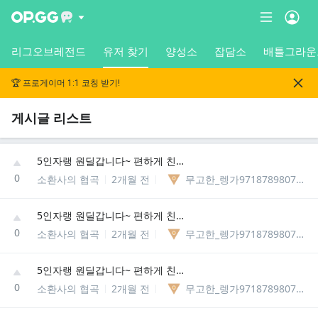
리그오브레전드
유저 찾기
양성소
잡담소
배틀그라운
🏆 프로게이머 1:1 코칭 받기!
게시글 리스트
5인자랭 원딜갑니다~ 편하게 친추 주십셔!(보이스 하시면 롤보or 디코 가능합니다!)
0
소환사의 협곡
2개월 전
무고한_렝가97187898075329
5인자랭 원딜갑니다~ 편하게 친추 주십셔!(보이스 하시면 롤보or 디코 가능합니다!)
0
소환사의 협곡
2개월 전
무고한_렝가97187898075329
5인자랭 원딜갑니다~ 편하게 친추 주십셔!(보이스 하시면 롤보or 디코 가능합니다!)
0
소환사의 협곡
2개월 전
무고한_렝가97187898075329