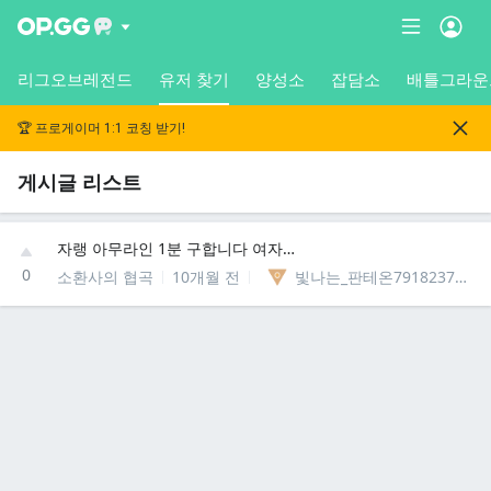
리그오브레전드
유저 찾기
양성소
잡담소
배틀그라운
🏆 프로게이머 1:1 코칭 받기!
게시글 리스트
자랭 아무라인 1분 구합니다 여자있습니다
0
소환사의 협곡
10개월 전
빛나는_판테온7918237489525