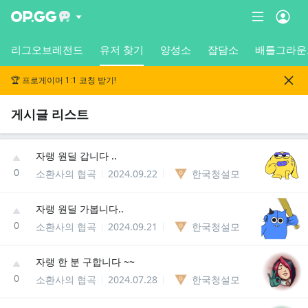
리그오브레전드
유저 찾기
양성소
잡담소
배틀그라운
🏆 프로게이머 1:1 코칭 받기!
게시글 리스트
자랭 원딜 갑니다 ..
0
소환사의 협곡
2024.09.22
한국청설모
자랭 원딜 가봅니다..
0
소환사의 협곡
2024.09.21
한국청설모
자랭 한 분 구합니다 ~~
0
소환사의 협곡
2024.07.28
한국청설모