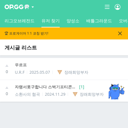
리그오브레전드
유저 찾기
양성소
배틀그라운드
오버
🏆 프로게이머 1:1 코칭 받기!
게시글 리스트
우르프
0
U.R.F
2025.05.07
장래희망부자
자랭서폿구합니다 스벅기프티콘드림
[
1
]
0
소환사의 협곡
2024.11.29
장래희망부자