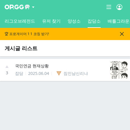
리그오브레전드
유저 찾기
양성소
잡담소
배틀그라운
🏆 프로게이머 1:1 코칭 받기!
게시글 리스트
국민연금 현재상황
3
잡담
2025.06.04
짐인남신리냐