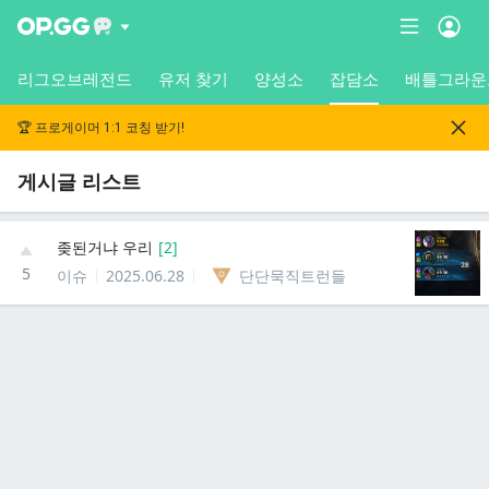
리그오브레전드
유저 찾기
양성소
잡담소
배틀그라운
🏆 프로게이머 1:1 코칭 받기!
게시글 리스트
좆된거냐 우리
[
2
]
5
이슈
2025.06.28
단단묵직트런들