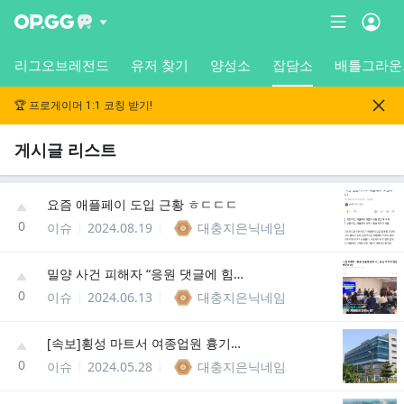
리그오브레전드
유저 찾기
양성소
잡담소
배틀그라운
🏆 프로게이머 1:1 코칭 받기!
게시글 리스트
요즘 애플페이 도입 근황 ㅎㄷㄷㄷ
0
이슈
2024.08.19
대충지은닉네임
밀양 사건 피해자 “응원 댓글에 힘이 나…관심 꺼지지 않았으면”
0
이슈
2024.06.13
대충지은닉네임
[속보]횡성 마트서 여종업원 흉기로 찌른 20대 구속
0
이슈
2024.05.28
대충지은닉네임