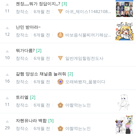
젠장,,,,뭐가 정답이지,,?
[
3
]
11
창작소
6개월 전
아귀_제이스11482108753715
난민 받아라~
12
창작소
6개월 전
바보음식물찌꺼기해삼말미잘
뭐가다름?
[
2
]
10
창작소
6개월 전
일반게임힐링전도사
갈햄 양성소 챼널좀 늘려줘
[
2
]
16
창작소
6개월 전
오래봐봤자_옯붕이다
토리엘
[
2
]
11
창작소
6개월 전
야짤깍는노인
자헨유나라 백합
[
5
]
29
창작소
6개월 전
야짤깍는노인