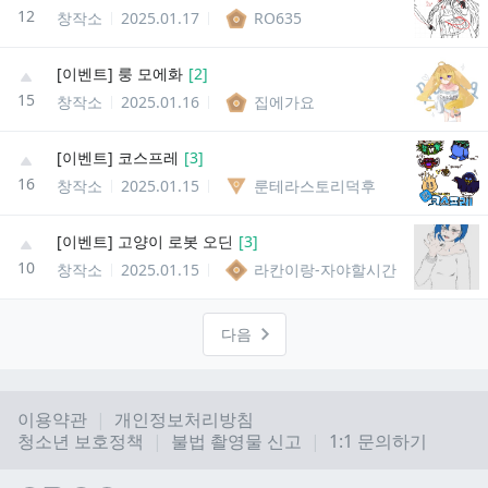
12
창작소
2025.01.17
RO635
[이벤트] 룽 모에화
[
2
]
15
창작소
2025.01.16
집에가요
[이벤트] 코스프레
[
3
]
16
창작소
2025.01.15
룬테라스토리덕후
[이벤트] 고양이 로봇 오딘
[
3
]
10
창작소
2025.01.15
라칸이랑-자야할시간
다음
이용약관
개인정보처리방침
청소년 보호정책
불법 촬영물 신고
1:1 문의하기