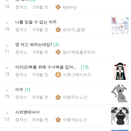
10
창작소
3개월 전
kyyong
나를 잊을 수 없는 저주
10
창작소
3개월 전
순애의_옵붕
엥 여긴 뭐하는데임?
[
3
]
11
창작소
3개월 전
탑이제일좋은타비
이리)오빠를 위해 수녀복을 입어본 비앙카
[
13
]
15
창작소
5개월 전
서폿그레이브즈
어우
[
1
]
15
창작소
6개월 전
야짤깍는노인
사르벤테낙서
12
창작소
6개월 전
야짤깍는노인