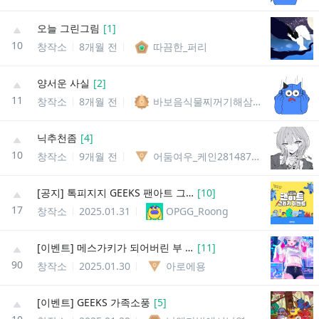
오늘 그린그림
[
1
]
10
창작소
8개월 전
따끔한_퍼리
양서운 사실
[
2
]
11
창작소
8개월 전
바보음식물찌꺼기해삼말미잘
닉추천좀
[
4
]
10
창작소
9개월 전
어둠여우_케인2814879085395
[공지] 톡피지지 GEEKS 팬아트 그리기 이벤트 당첨자 발표
[
10
]
17
창작소
2025.01.31
OPGG_Roong
[이벤트] 메스가키가 되어버린 부 모에화
[
11
]
90
창작소
2025.01.30
아로에용
[이벤트] GEEKS 가족소풍
[
5
]