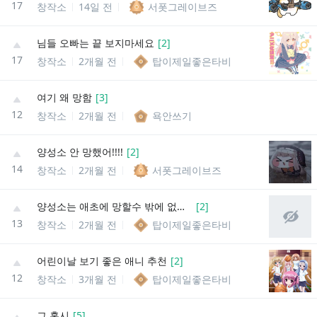
17
창작소
14일 전
서폿그레이브즈
님들 오빠는 끝 보지마세요
[
2
]
17
창작소
2개월 전
탑이제일좋은타비
여기 왜 망함
[
3
]
12
창작소
2개월 전
욕안쓰기
양성소 안 망했어!!!!
[
2
]
14
창작소
2개월 전
서폿그레이브즈
양성소는 애초에 망할수 밖에 없었음
[
2
]
13
창작소
2개월 전
탑이제일좋은타비
어린이날 보기 좋은 애니 추천
[
2
]
12
창작소
3개월 전
탑이제일좋은타비
그 혹시
[
5
]