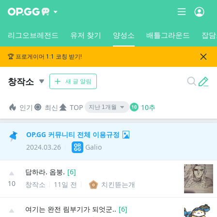
리그오브레전드
유저 찾기
양성소
배틀그라운드
잡담
🏆 프로게이머 1:1 코칭 받기!
창작소
새 글 알림
인기
최신
TOP
10추
OP.GG 커뮤니티 전체 이용규정
2024.03.26
Galio
답하라. 옵붕.
[
6
]
10
창작소
11일 전
치킨뜯는개
여기는 완전 림부기가 되엇군..
[
6
]