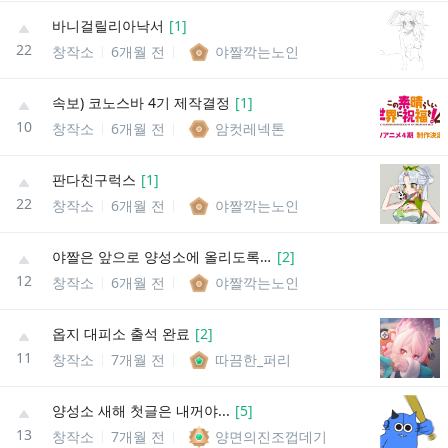
바니걸릴리아낙서
[
1
]
22
창작소
6개월 전
야짤깍는노인
속보) 코노스바 4기 제작결정
[
1
]
10
창작소
6개월 전
암컷레넥톤
판다친구럭스
[
1
]
22
창작소
6개월 전
야짤깍는노인
야짤은 앞으로 양성소에 올리도록 하겠다ㅋㅋ
[
2
]
12
창작소
6개월 전
야짤깍는노인
옵지 대피소 출석 완료
[
2
]
11
창작소
7개월 전
따끔한_퍼리
양성소 새해 첫글은 내꺼야...
[
5
]
13
창작소
7개월 전
양면의진조껍데기