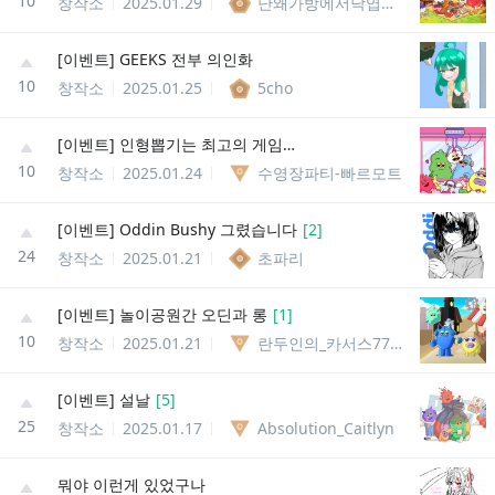
10
창작소
2025.01.29
난왜가방에서낙엽이나올까
[이벤트] GEEKS 전부 의인화
10
창작소
2025.01.25
5cho
[이벤트] 인형뽑기는 최고의 게임이라구
10
창작소
2025.01.24
수영장파티-빠르모트
[이벤트] Oddin Bushy 그렸습니다
[
2
]
24
창작소
2025.01.21
초파리
[이벤트] 놀이공원간 오딘과 롱
[
1
]
10
창작소
2025.01.21
란두인의_카서스779913211957
[이벤트] 설날
[
5
]
25
창작소
2025.01.17
Absolution_Caitlyn
뭐야 이런게 있었구나