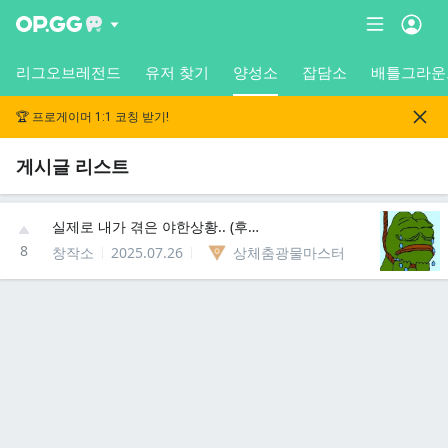
리그오브레전드
유저 찾기
양성소
잡담소
배틀그라운
🏆 프로게이머 1:1 코칭 받기!
게시글 리스트
실제로 내가 겪은 야한상황.. (후방주의)
8
창작소
2025.07.26
상체춤광물마스터