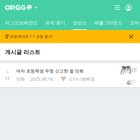
리그오브레전드
유저 찾기
양성소
배틀그라운드
오버
🏆 프로게이머 1:1 코칭 받기!
게시글 리스트
여자 초등학생 두명 신고한 썰 만화
11
만화
2025.06.18
오타니뽀삐궁