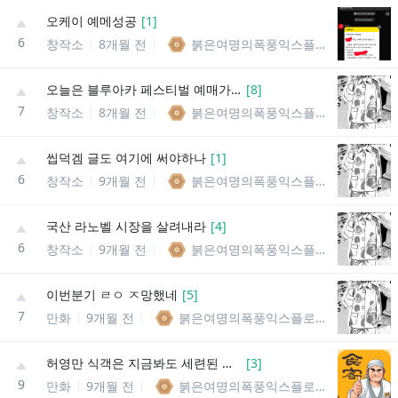
오케이 예메성공
[
1
]
6
창작소
8개월 전
붉은여명의폭풍익스플로전의메구밍
오늘은 블루아카 페스티벌 예매가 있는 날이애오
[
8
]
7
창작소
8개월 전
붉은여명의폭풍익스플로전의메구밍
씹덕겜 글도 여기에 써야하나
[
1
]
6
창작소
9개월 전
붉은여명의폭풍익스플로전의메구밍
국산 라노벨 시장을 살려내라
[
4
]
6
창작소
9개월 전
붉은여명의폭풍익스플로전의메구밍
이번분기 ㄹㅇ ㅈ망했네
[
5
]
7
만화
9개월 전
붉은여명의폭풍익스플로전의메구밍
허영만 식객은 지금봐도 세련된 작품임
[
3
]
9
만화
9개월 전
붉은여명의폭풍익스플로전의메구밍