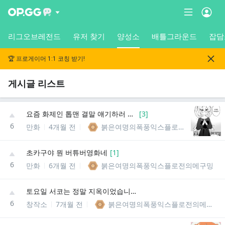
리그오브레전드
유저 찾기
양성소
배틀그라운드
잡담
🏆 프로게이머 1:1 코칭 받기!
게시글 리스트
요즘 화제인 톱맨 결말 얘기하러 돌아옴
[
3
]
6
만화
4개월 전
붉은여명의폭풍익스플로전의메구밍
초카구야 뭔 버튜버영화네
[
1
]
6
만화
6개월 전
붉은여명의폭풍익스플로전의메구밍
토요일 서코는 정말 지옥이었습니다
6
창작소
7개월 전
붉은여명의폭풍익스플로전의메구밍