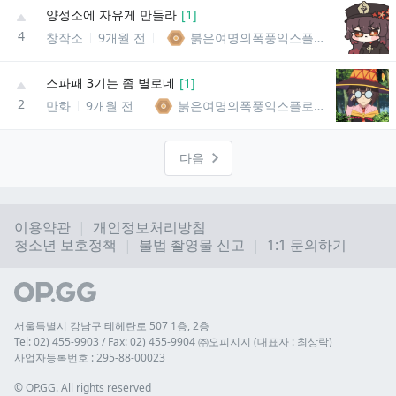
양성소에 자유게 만들라
[
1
]
4
창작소
9개월 전
붉은여명의폭풍익스플로전의메구밍
스파패 3기는 좀 별로네
[
1
]
2
만화
9개월 전
붉은여명의폭풍익스플로전의메구밍
다음
이용약관
개인정보처리방침
청소년 보호정책
불법 촬영물 신고
1:1 문의하기
서울특별시 강남구 테헤란로 507 1층, 2층
Tel: 02) 455-9903 / Fax: 02) 455-9904 ㈜오피지지 (대표자 : 최상락)
사업자등록번호 : 295-88-00023
© 
OP.GG. All rights reserved