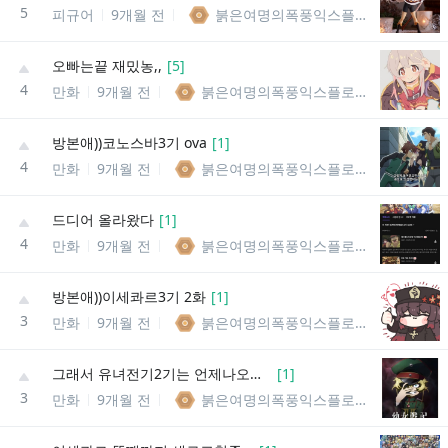
5
피규어
9개월 전
붉은여명의폭풍익스플로전의메구밍
오빠는끝 재밌농,,
[
5
]
4
만화
9개월 전
붉은여명의폭풍익스플로전의메구밍
방본애))코노스바3기 ova
[
1
]
4
만화
9개월 전
붉은여명의폭풍익스플로전의메구밍
드디어 올라왔다
[
1
]
4
만화
9개월 전
붉은여명의폭풍익스플로전의메구밍
방본애))이세콰르3기 2화
[
1
]
3
만화
9개월 전
붉은여명의폭풍익스플로전의메구밍
그래서 유녀전기2기는 언제나오는데
[
1
]
3
만화
9개월 전
붉은여명의폭풍익스플로전의메구밍