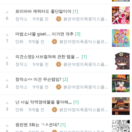
로리바바 캐릭터도 좋단말이야
[
1
]
6
창작소
9개월 전
붉은여명의폭풍익스플로전의메구밍
마법소녀물 goat.... 이거면 개추
[
3
]
7
만화
9개월 전
붉은여명의폭풍익스플로전의메구밍
의견소명)) 서브컬쳐에 관한 탭을 만들어주세요
[
1
]
5
창작소
9개월 전
붉은여명의폭풍익스플로전의메구밍
창작소<< 이건 무슨탭임?
[
2
]
2
창작소
9개월 전
붉은여명의폭풍익스플로전의메구밍
난 사실 악역영애물을 좋아해,,,
[
1
]
3
만화
9개월 전
붉은여명의폭풍익스플로전의메구밍
원펀맨 3화는 ㄱㅊ은데?
[
1
]
5