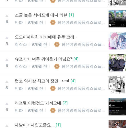
만화
9개월 전
붉은여명의폭풍익스플로전의메구밍
조금 늦은 서머포케 애니 리뷰
[
1
]
6
만화
9개월 전
붉은여명의폭풍익스플로전의메구밍
오모이데타치 카카에테 유쿠 코레카라즛토
5
창작소
9개월 전
붉은여명의폭풍익스플로전의메구밍
슈포가키 너무 귀여운거 아님요?
[
4
]
6
창작소
9개월 전
붉은여명의폭풍익스플로전의메구밍
럽코 역사상 최고의 장면...real
[
4
]
8
만화
9개월 전
붉은여명의폭풍익스플로전의메구밍
라프텔 이런것도 가져오네
[
2
]
6
만화
9개월 전
붉은여명의폭풍익스플로전의메구밍
제발이거재입고좀요...
[
1
]