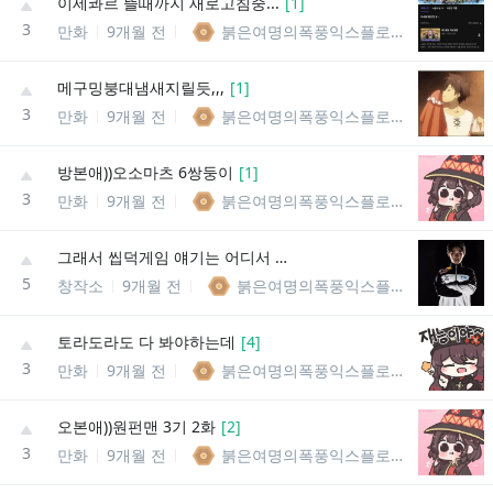
이세콰르 뜰때까지 새로고침중...
[
1
]
3
만화
9개월 전
붉은여명의폭풍익스플로전의메구밍
메구밍붕대냄새지릴듯,,,
[
1
]
3
만화
9개월 전
붉은여명의폭풍익스플로전의메구밍
방본애))오소마츠 6쌍둥이
[
1
]
3
만화
9개월 전
붉은여명의폭풍익스플로전의메구밍
그래서 씹덕게임 얘기는 어디서 하죠
5
창작소
9개월 전
붉은여명의폭풍익스플로전의메구밍
토라도라도 다 봐야하는데
[
4
]
3
만화
9개월 전
붉은여명의폭풍익스플로전의메구밍
오본애))원펀맨 3기 2화
[
2
]
3
만화
9개월 전
붉은여명의폭풍익스플로전의메구밍