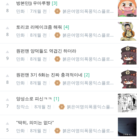
방본만)) 우마루쨩
[
3
]
8
만화
7개월 전
붉은여명의폭풍익스플로전의메구밍
토리코 리메이크좀 해줘
[
4
]
8
만화
8개월 전
붉은여명의폭풍익스플로전의메구밍
원펀맨 양덕들도 역겹긴 하더라
9
만화
8개월 전
붉은여명의폭풍익스플로전의메구밍
원펀맨 3기 6화는 진짜 충격적이네
[
2
]
8
만화
8개월 전
붉은여명의폭풍익스플로전의메구밍
양성소로 피신ㅋㅋ
[
1
]
7
창작소
8개월 전
붉은여명의폭풍익스플로전의메구밍
"딱히, 의미는 없다"
5
만화
8개월 전
붉은여명의폭풍익스플로전의메구밍