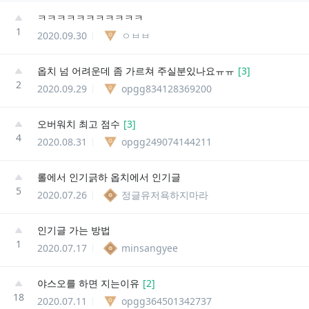
ㅋㅋㅋㅋㅋㅋㅋㅋㅋㅋㅋ
1
2020.09.30
ㅇㅂㅂ
옵치 넘 어려운데 좀 가르쳐 주실분있나요ㅠㅠ
[
3
]
2
2020.09.29
opgg834128369200
오버워치 최고 점수
[
3
]
4
2020.08.31
opgg249074144211
롤에서 인기긁하 옵치에서 인기글
5
2020.07.26
정글유저욕하지마라
인기글 가는 방법
1
2020.07.17
minsangyee
야스오를 하면 지는이유
[
2
]
18
2020.07.11
opgg364501342737