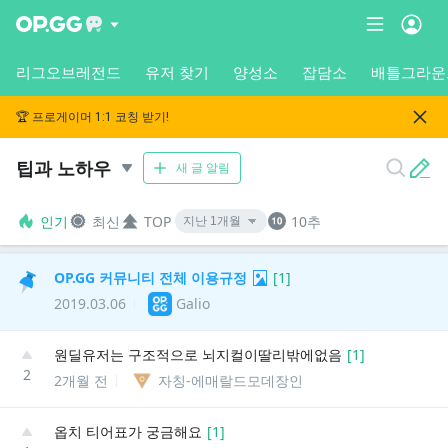
리그오브레전드
유저 찾기
양성소
잡담소
배틀그라운
🏆 프로게이머 1:1 코칭 받기!
팁과 노하우
새 글 알림
인기
최신
TOP
10추
OP.GG 커뮤니티 전체 이용규정
[
1
]
2019.03.06
Galio
원딜유저는 구조적으로 뇌지컬이딸리밖에없음
[
1
]
2
2개월 전
자칭-에매랄드모데장인
옵치 티어표가 궁금해요
[
1
]