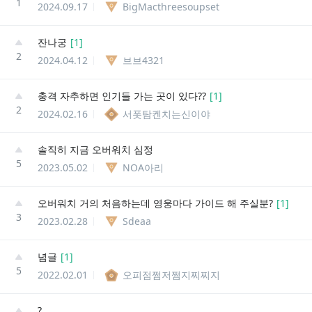
1
2024.09.17
BigMacthreesoupset
잔나궁
[
1
]
2
2024.04.12
브브4321
충격 자추하면 인기들 가는 곳이 있다??
[
1
]
2
2024.02.16
서폿탐켄치는신이야
솔직히 지금 오버워치 심정
5
2023.05.02
NOA아리
오버워치 거의 처음하는데 영웅마다 가이드 해 주실분?
[
1
]
3
2023.02.28
Sdeaa
념글
[
1
]
5
2022.02.01
오피점쩜저쩜지찌찌지
?