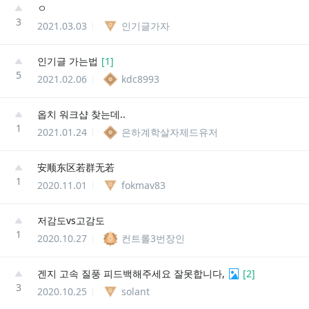
ㅇ
3
2021.03.03
인기글가자
인기글 가는법
[
1
]
5
2021.02.06
kdc8993
옵치 워크샵 찾는데..
1
2021.01.24
은하계학살자제드유저
安顺东区若群无若
1
2020.11.01
fokmav83
저감도vs고감도
1
2020.10.27
컨트롤3번장인
겐지 고속 질풍 피드백해주세요 잘못합니다,
[
2
]
3
2020.10.25
solant