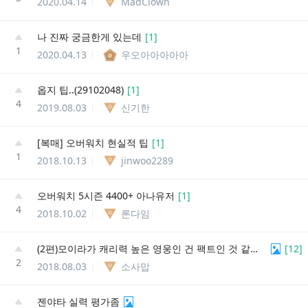
2020.04.14
MadClown
나 진짜 궁금한게 있는데
[
1
]
1
2020.04.13
우오아아아아아
옵지 팁..(29102048)
[
1
]
4
2019.08.03
신기한
[복매] 오버워치 현실적 팁
[
1
]
1
2018.10.13
jinwoo2289
오버워치 5시즌 4400+ 아나유저
[
1
]
4
2018.10.02
론다임
(2편)모이라가 캐리력 높은 영웅인 건 팩트인 것 같아요
[
12
]
2
2018.08.03
소사맙
젠야타 실력 평가좀