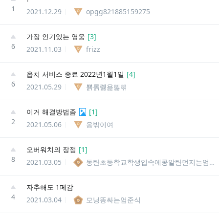
1
2021.12.29
opgg821885159275
가장 인기있는 영웅
[
3
]
6
2021.11.03
frizz
옵치 서비스 종료 2022년1월1일
[
4
]
6
2021.05.29
뾹롥롏욢뼳뺶
이거 해결방법좀
[
1
]
2
2021.05.06
응밖이여
오버워치의 장점
[
1
]
8
2021.03.05
동탄초등학교학생입속에콩알탄던지는엄준식
자추해도 1페감
4
2021.03.04
모닝똥싸는엄준식