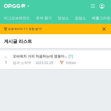
리그오브레전드
유저 찾기
양성소
잡담소
배틀그라운
🏆 프로게이머 1:1 코칭 받기!
게시글 리스트
오버워치 거의 처음하는데 영웅마다 가이드 해 주실분?
[
1
]
3
팁과 노하우
2023.02.28
Sdeaa