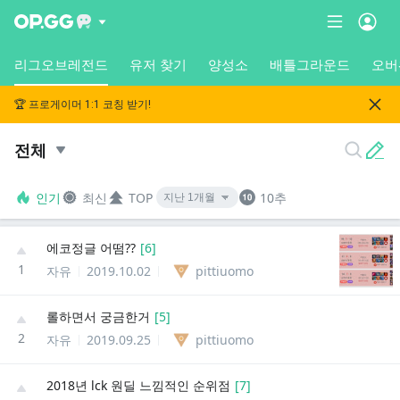
리그오브레전드
유저 찾기
양성소
배틀그라운드
오버
🏆 프로게이머 1:1 코칭 받기!
전체
인기
최신
TOP
10추
에코정글 어떰??
[
6
]
1
자유
2019.10.02
pittiuomo
롤하면서 궁금한거
[
5
]
2
자유
2019.09.25
pittiuomo
2018년 lck 원딜 느낌적인 순위점
[
7
]