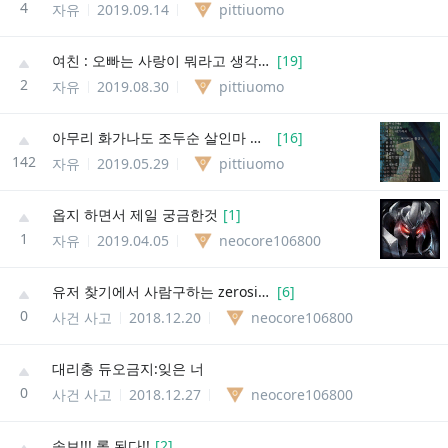
4
자유
2019.09.14
pittiuomo
여친 : 오빠는 사랑이 뭐라고 생각해?
[
19
]
2
자유
2019.08.30
pittiuomo
아무리 화가나도 조두순 살인마 드립이랑 패드립은 치지 맙시다...
[
16
]
142
자유
2019.05.29
pittiuomo
옵지 하면서 제일 궁금한것
[
1
]
1
자유
2019.04.05
neocore106800
유저 찾기에서 사람구하는 zerosic 이분이랑 절대 하지마세요
[
6
]
0
사건 사고
2018.12.20
neocore106800
대리충 듀오금지:잊은 너
0
사건 사고
2018.12.27
neocore106800
속보!!! 롤 된다!!
[
2
]