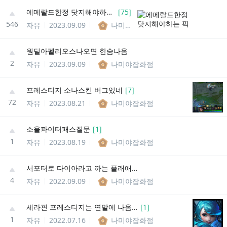
에메랄드한정 닷지해야하는 픽
[
75
]
546
자유
2023.09.09
나미야잡화점
원딜아펠리오스나오면 한숨나옴
2
자유
2023.09.09
나미야잡화점
프레스티지 소나스킨 버그있네
[
7
]
72
자유
2023.08.21
나미야잡화점
소울파이터패스질문
[
1
]
1
자유
2023.08.19
나미야잡화점
서포터로 다이아라고 까는 플래애들 특
4
자유
2022.09.09
나미야잡화점
세라핀 프레스티지는 연말에 나옴???
[
1
]
1
자유
2022.07.16
나미야잡화점