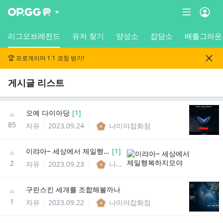
리그오브레전드
유저 찾기
양성소
잡담소
배틀그라운
🏆 프로게이머 1:1 코칭 받기!
게시글 리스트
오예 다이아당
[
1
]
85
자유
2023.09.24
나미야잡화점
이랴아~ 세상에서 제일행복하지모야
[
1
]
2
자유
2023.09.23
나미야잡화점
구린스킨 세개를 조합해볼까나
1
자유
2023.09.22
나미야잡화점