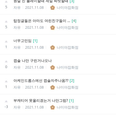
원딜 진 플레이할때 제일 짜릿할때
[
3
]
5
자유
2021.11.08
나미야잡화점
탑정글들은 아마도 여린친구들이 아닐까...
[
4
]
5
자유
2021.11.08
나미야잡화점
너무고민임
[
1
]
1
자유
2021.11.08
나미야잡화점
캡슐 나만 구린거나오나
0
자유
2021.11.08
나미야잡화점
아케인드롭스에선 캡슐자주나옴??
[
2
]
1
자유
2021.11.08
나미야잡화점
부캐티어 못올리겠는거 나만그럼?
[
1
]
-3
자유
2021.11.08
나미야잡화점