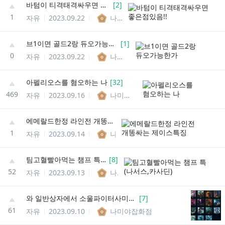
바텀이 티격태격싸우면 좋은점있음!!
[
2
]
1
자유
2023.09.22
나미야잡화점
브1이면 골드2랑 듀오가능한가
[
1
]
0
자유
2023.09.22
나미야잡화점
아펠리오스를 혐오하는 나
[
32
]
469
자유
2023.09.16
나미야잡화점
에메랄드한정 라인전 개똥싸는 제이스특징
1
자유
2023.09.14
나미야잡화점
팀고혈빨아먹는 챔프 특 (나서스,카사딘)
[
8
]
52
자유
2023.09.13
나미야잡화점
와 일반상자에서 소울파이터사미라나옴
[
7
]
61
자유
2023.09.10
나미야잡화점