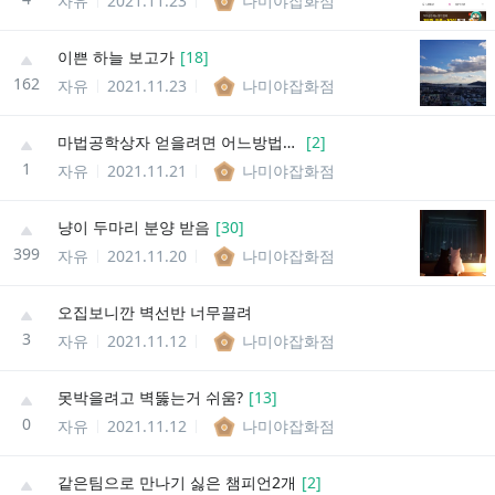
자유
2021.11.23
나미야잡화점
이쁜 하늘 보고가
[
18
]
162
자유
2021.11.23
나미야잡화점
마법공학상자 얻을려면 어느방법이 젤좋음??
[
2
]
1
자유
2021.11.21
나미야잡화점
냥이 두마리 분양 받음
[
30
]
399
자유
2021.11.20
나미야잡화점
오집보니깐 벽선반 너무끌려
3
자유
2021.11.12
나미야잡화점
못박을려고 벽뚫는거 쉬움?
[
13
]
0
자유
2021.11.12
나미야잡화점
같은팀으로 만나기 싫은 챔피언2개
[
2
]