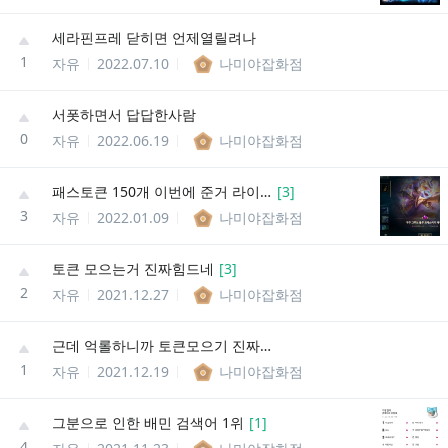
세라핀프레 닫히면 언제열릴려나
1
자유
2022.07.10
나미야잡화점
서폿하면서 답답한사람
0
자유
2022.06.19
나미야잡화점
패스토큰 150개 이번에 준거 라이엇생각잘했네
[
3
]
3
자유
2022.01.09
나미야잡화점
토큰 모으는거 진짜힘드네
[
3
]
2
자유
2021.12.27
나미야잡화점
근데 억롤하니까 토큰모으기 진짜 힘드네...
1
자유
2021.12.19
나미야잡화점
그분으로 인한 배민 검색어 1위
[
1
]
4