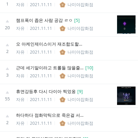
1
자유
2021.11.11
나미야잡화점
챔프폭이 좁은 사람 공감 ㄹㅇ
[
5
]
20
자유
2021.11.11
나미야잡화점
오 아케인제이스이거 재조합도할수있네
2
자유
2021.11.11
나미야잡화점
근데 세기말이라고 트롤들 많을줄알았는데 아니더라???
[
10
]
3
자유
2021.11.11
나미야잡화점
휴면강등후 다시 다이아 찍었옹
[
9
]
55
자유
2021.11.11
나미야잡화점
하다하다 점화막틱으로 죽은걸 서폿탓하는 숟가락은 처음봄
2
자유
2021.11.11
나미야잡화점