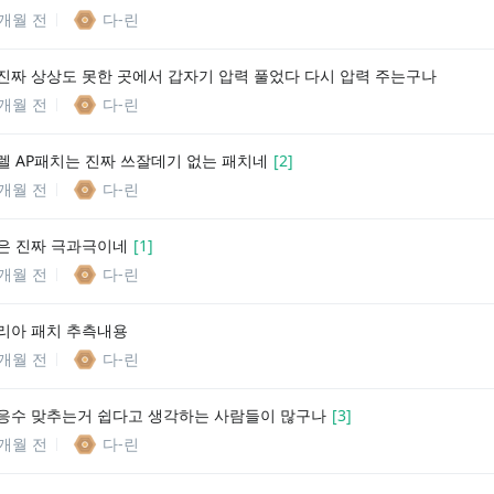
1개월 전
다-린
진짜 상상도 못한 곳에서 갑자기 압력 풀었다 다시 압력 주는구나
1개월 전
다-린
렐 AP패치는 진짜 쓰잘데기 없는 패치네
[
2
]
1개월 전
다-린
은 진짜 극과극이네
[
1
]
1개월 전
다-린
리아 패치 추측내용
1개월 전
다-린
응수 맞추는거 쉽다고 생각하는 사람들이 많구나
[
3
]
1개월 전
다-린