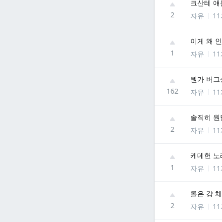
크산테 얘
2
자유
1
이게 왜 
1
자유
1
뭔가 버그
162
자유
1
솔직히 원
2
자유
1
케데헌 노
1
자유
1
롤은 걍 
2
자유
1