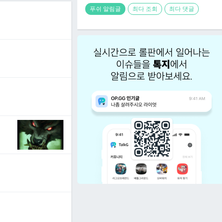
푸쉬 알림글
최다 조회
최다 댓글