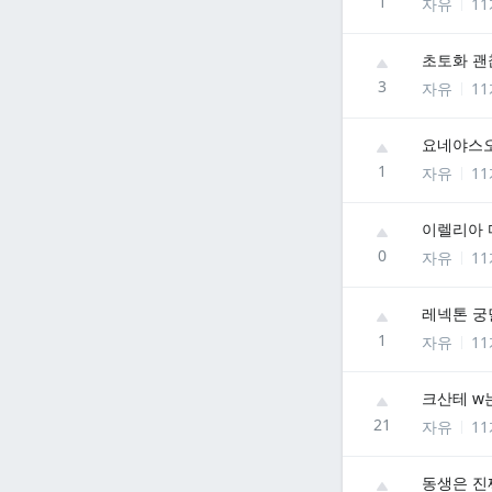
1
자유
1
초토화 괜
3
자유
1
요네야스오
1
자유
1
이렐리아 
0
자유
1
레넥톤 궁
1
자유
1
크산테 w
21
자유
1
동생은 진