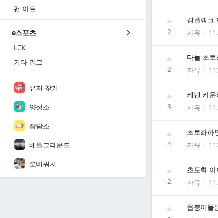
팬 아트
갱플랭크 
2
자유
1
e스포츠
LCK
다들 초토
기타 리그
2
자유
1
유저 찾기
케넨 카운
3
양성소
자유
1
잡담소
초토화하
4
배틀그라운드
자유
1
오버워치
초토화 아
2
자유
1
옵붕이들은