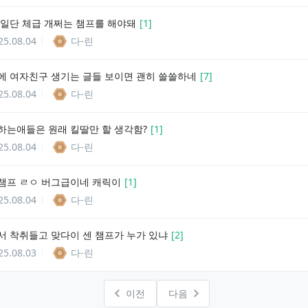
 일단 체급 개쩌는 챔프를 해야돼
[
1
]
25.08.04
다-린
에 여자친구 생기는 글들 보이면 괜히 쓸쓸하네
[
7
]
25.08.04
다-린
하는애들은 원래 킬딸만 할 생각함?
[
1
]
25.08.04
다-린
챔프 ㄹㅇ 버그급이네 캐릭이
[
1
]
25.08.04
다-린
서 착취들고 맞다이 센 챔프가 누가 있냐
[
2
]
25.08.03
다-린
이전
다음