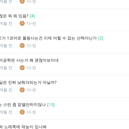
1개월 전
다-린
찮은 픽 뭐 있음?
[
4
]
1개월 전
다-린
가 1코어로 몰왕사는건 이제 어쩔 수 없는 선택아닌가
[
2
]
1개월 전
다-린
마공학판 사는거 꽤 괜찮아보이네
1개월 전
다-린
딜은 진짜 낮춰야되는거 아닐까?
1개월 전
다-린
는 스턴 좀 없앨만하지않나
[
13
]
1개월 전
다-린
짜 노래쪽에 재능이 있나봐