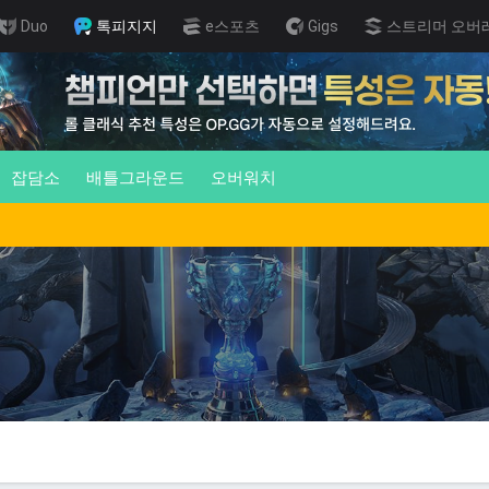
Duo
톡피지지
e스포츠
Gigs
스트리머 오버
잡담소
배틀그라운드
오버워치