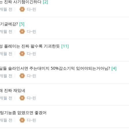
는 진짜 사기챔이긴하다
[
2
]
1개월 전
다-린
인기글에감?
[
5
]
1개월 전
다-린
성 플레이는 진짜 팔수록 기괴한듯
[
11
]
1개월 전
다-린
딜들 솔라인서면 주는대미지 50%감소기믹 있어야되는거아님?
[
4
]
1개월 전
다-린
래 진짜 재밌네
1개월 전
다-린
채팅기능좀 없앴으면 좋겠어
1개월 전
다-린