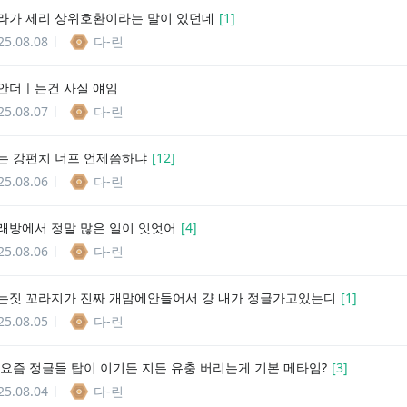
라가 제리 상위호환이라는 말이 있던데
[
1
]
25.08.08
다-린
안더ㅣ는건 사실 얘임
25.08.07
다-린
는 강펀치 너프 언제쯤하냐
[
12
]
25.08.06
다-린
래방에서 정말 많은 일이 잇엇어
[
4
]
25.08.06
다-린
는짓 꼬라지가 진짜 개맘에안들어서 걍 내가 정글가고있는디
[
1
]
25.08.05
다-린
 요즘 정글들 탑이 이기든 지든 유충 버리는게 기본 메타임?
[
3
]
25.08.04
다-린