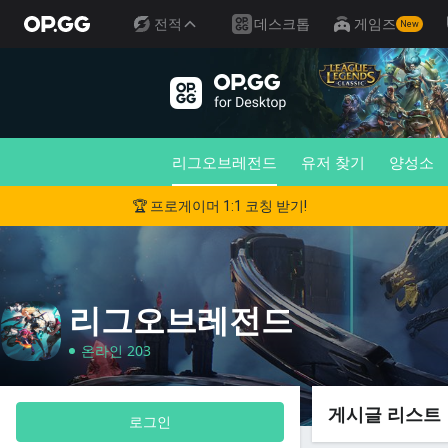
전적
데스크톱
게임즈
New
리그오브레전드
유저 찾기
양성소
🏆 프로게이머 1:1 코칭 받기!
리그오브레전드
온라인 203
게시글 리스트
로그인