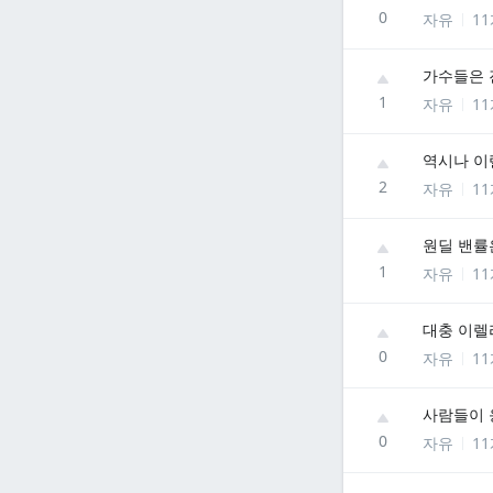
0
자유
1
가수들은 
1
자유
1
역시나 이
2
자유
1
원딜 밴률
1
자유
1
대충 이렐
0
자유
1
사람들이 
0
자유
1