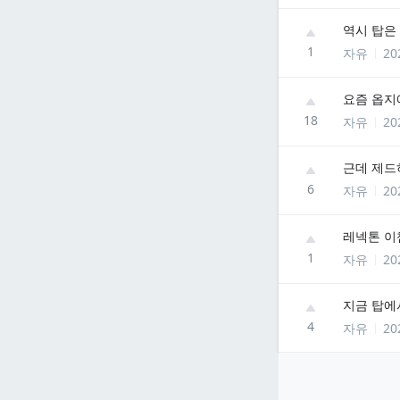
역시 탑은
1
자유
20
요즘 옵지
18
자유
20
근데 제드
6
자유
20
레넥톤 이
1
자유
20
지금 탑에
4
자유
20