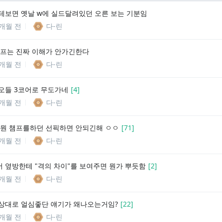
테보면 옛날 w에 실드달려있던 오른 보는 기분임
0개월 전
다-린
버프는 진짜 이해가 안가긴한다
0개월 전
다-린
오들 3코어로 무도가네
[
4
]
0개월 전
다-린
 뭔 챔프를하던 선픽하면 안되긴해 ㅇㅇ
[
71
]
0개월 전
다-린
 옆방한테 "격의 차이"를 보여주면 뭔가 뿌듯함
[
2
]
0개월 전
다-린
상대로 얼심좋단 얘기가 왜나오는거임?
[
22
]
0개월 전
다-린