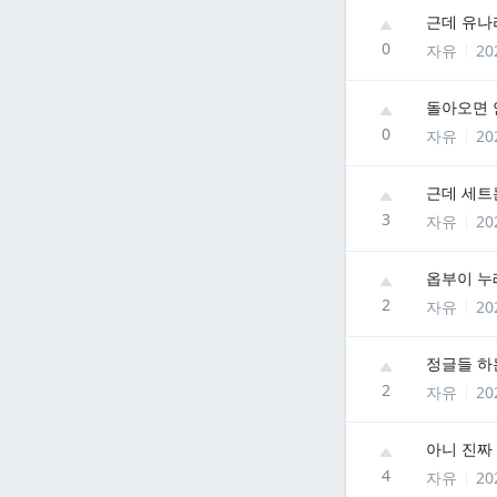
근데 유나
0
자유
20
돌아오면 
0
자유
20
근데 세트
3
자유
20
옵부이 누
2
자유
20
정글들 하
2
자유
20
아니 진짜
4
자유
20