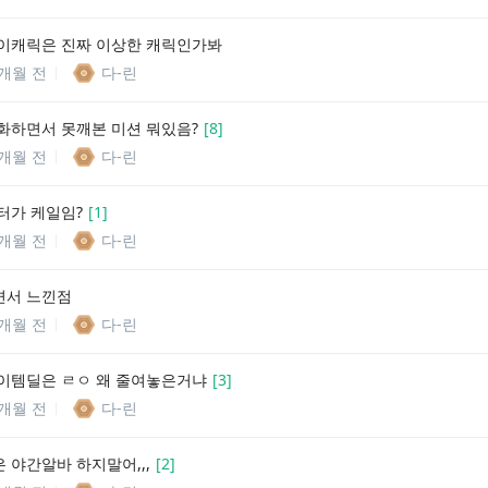
이캐릭은 진짜 이상한 캐릭인가봐
1개월 전
다-린
화하면서 못깨본 미션 뭐있음?
[
8
]
1개월 전
다-린
터가 케일임?
[
1
]
1개월 전
다-린
면서 느낀점
1개월 전
다-린
이템딜은 ㄹㅇ 왜 줄여놓은거냐
[
3
]
1개월 전
다-린
 야간알바 하지말어,,,
[
2
]