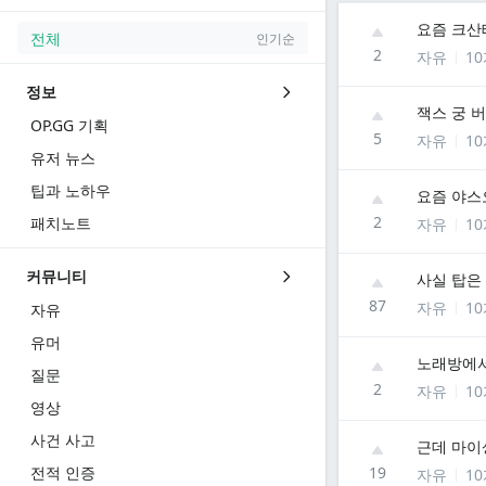
요즘 크산
전체
인기순
2
자유
1
정보
잭스 궁 
OP.GG 기획
5
자유
1
유저 뉴스
팁과 노하우
요즘 야스
2
패치노트
자유
1
커뮤니티
사실 탑은
87
자유
1
자유
유머
노래방에서
질문
2
자유
1
영상
사건 사고
근데 마이
전적 인증
19
자유
1