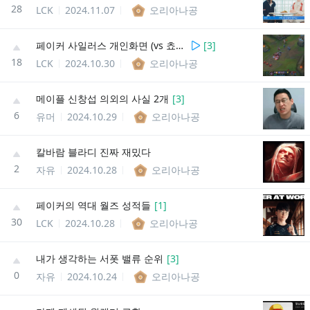
28
LCK
2024.11.07
오리아나공
페이커 사일러스 개인화면 (vs 쵸비 아리)
[
3
]
18
LCK
2024.10.30
오리아나공
메이플 신창섭 의외의 사실 2개
[
3
]
6
유머
2024.10.29
오리아나공
칼바람 블라디 진짜 재밌다
2
자유
2024.10.28
오리아나공
페이커의 역대 월즈 성적들
[
1
]
30
LCK
2024.10.28
오리아나공
내가 생각하는 서폿 밸류 순위
[
3
]
0
자유
2024.10.24
오리아나공