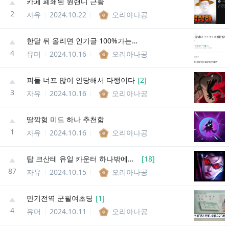
카페 폐쇄된 원랜디 근황
2
자유
2024.10.22
오리아나공
한달 뒤 올리면 인기글 100%가는 짤
4
유머
2024.10.16
오리아나공
피들 너프 많이 안당해서 다행이다
[
2
]
3
자유
2024.10.16
오리아나공
딸깍형 미드 하나 추천함
1
자유
2024.10.16
오리아나공
탑 크산테 유일 카운터 하나밖에없음
[
18
]
87
자유
2024.10.15
오리아나공
만기전역 군필여초딩
[
1
]
4
유머
2024.10.11
오리아나공