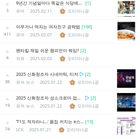
9년간 기념일마다 똑같은 식당에간 커플의 최후
[
1
]
3
유머
2025.02.11
오리아나공
아무거나 먹자는 여자친구 공략법
[
100
]
411
유머
2025.02.07
오리아나공
펜타킬 제일 쉬운 챔피언이 뭐임?
[
2
]
4
자유
2025.02.03
오리아나공
2025 신화창조자 시네마틱, 티저
[
2
]
36
유저 뉴스
2025.01.22
오리아나공
2025 신화창조자 성소크로마 업뎃취소 및 소방수 트타 한정판매
[
2
]
19
유저 뉴스
2025.01.22
오리아나공
‘T1도 적자라니…’ 몸집 커지는 e스포츠 산업, 수익 개선은 요원
[
13
]
74
LCK
2025.01.21
오리아나공