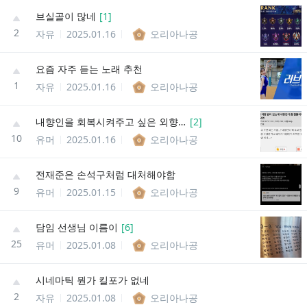
브실골이 많네
[
1
]
2
자유
2025.01.16
오리아나공
요즘 자주 듣는 노래 추천
1
자유
2025.01.16
오리아나공
내향인을 회복시켜주고 싶은 외향인
[
2
]
10
유머
2025.01.16
오리아나공
전재준은 손석구처럼 대처해야함
9
유머
2025.01.15
오리아나공
담임 선생님 이름이
[
6
]
25
유머
2025.01.08
오리아나공
시네마틱 뭔가 킬포가 없네
2
자유
2025.01.08
오리아나공