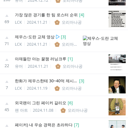
유머
2024.12.12
오리아나공
가장 많은 경기를 한 팀 로스터 순위
[
4
]
69
LCK
2024.11.21
오리아나공
제우스-도란 교체 영상
[
3
]
71
LCK
2024.11.21
오리아나공
아재들만 아는 꿀잼 러닝크루
[
1
]
22
유머
2024.11.21
오리아나공
한화가 제우스한테 30~40억 제시했다는데??
[
3
]
7
LCK
2024.11.19
오리아나공
외국팬이 그린 페이커 갈리오
[
6
]
45
팬 아트
2024.11.08
오리아나공
페이커) 내 우승 경력은 초라하다
[
7
]