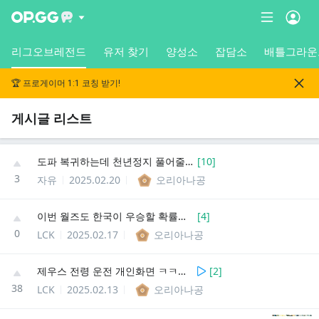
리그오브레전드
유저 찾기
양성소
잡담소
배틀그라운
🏆 프로게이머 1:1 코칭 받기!
게시글 리스트
도파 복귀하는데 천년정지 풀어줄까?
[
10
]
3
자유
2025.02.20
오리아나공
이번 월즈도 한국이 우승할 확률이 높아보임
[
4
]
0
LCK
2025.02.17
오리아나공
제우스 전령 운전 개인화면 ㅋㅋㅋㅋㅋㅋㅋ우스 전령 운전 개인화면 ㅋㅋㅋㅋㅋㅋㅋ
[
2
]
38
LCK
2025.02.13
오리아나공