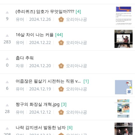
(추리퀴즈) 암호가 무엇일까????
[
4
]
9
유머
2024.12.26
오리아나공
16살 차이 나는 커플
[
44
]
283
유머
2024.12.22
오리아나공
춥다 추워
0
자유
2024.12.20
오리아나공
어줍잖은 필살기 시전하는 직원 vs 철벽방어 치는 이사님
[
1
]
6
유머
2024.12.19
오리아나공
짱구의 화장실 개혁.jpg
[
3
]
28
유머
2024.12.12
오리아나공
나락 감지센서 발동한 남자
[
6
]
208