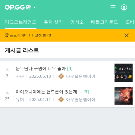
리그오브레전드
유저 찾기
양성소
배틀그라운드
오버
🏆 프로게이머 1:1 코칭 받기!
게시글 리스트
눈누난나 구원이 너무 좋아
[
4
]
3
자유
2025.05.13
아우솔원챔이야
아이오니아에는 핸드폰이 있는게 아닐까
[
3
]
25
유머
2025.01.11
아우솔원챔이야