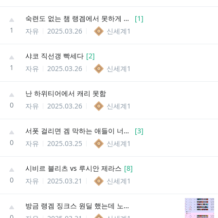
숙련도 없는 챔 랭겜에서 못하게 하면 안되나
[
1
]
1
자유
2025.03.26
신세계1
샤코 직선갱 빡세다
[
2
]
1
자유
2025.03.26
신세계1
난 하위티어에서 캐리 못함
0
자유
2025.03.26
신세계1
서폿 걸리면 겜 막하는 애들이 너무 많아
[
3
]
0
자유
2025.03.25
신세계1
시비르 블리츠 vs 루시안 제라스
[
8
]
0
자유
2025.03.21
신세계1
방금 랭겜 징크스 원딜 했는데 노잼임 ㅠㅠ
0