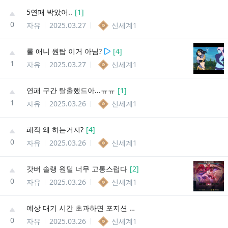
5연패 박았어..
[
1
]
0
자유
2025.03.27
신세계1
롤 애니 원탑 이거 아님?
[
4
]
1
자유
2025.03.27
신세계1
연패 구간 탈출했드아...ㅠㅠ
[
1
]
1
자유
2025.03.26
신세계1
패작 왜 하는거지?
[
4
]
0
자유
2025.03.26
신세계1
갓버 솔랭 원딜 너무 고통스럽다
[
2
]
0
자유
2025.03.26
신세계1
예상 대기 시간 초과하면 포지션 튕기는 거 같은데
0
자유
2025.03.26
신세계1