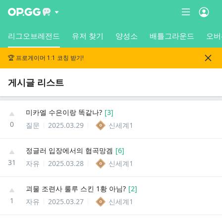
리그오브레전드
유저 찾기
양성소
배틀그라운드
오버
🏆 프로게이머 1:1 코칭 받기!
게시글 리스트
미카엘 수은이랑 똑같나?
[
3
]
0
질문
2025.03.29
신세계1
정글러 입장에서의 협곡망겜
[
6
]
31
자유
2025.03.28
신세계1
괴물 조련사 룰루 스킨 1황 아님?
[
2
]
1
자유
2025.03.27
신세계1