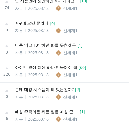
난 서폿인데 웬만하면 4픽 가려고 노력함
[
10
]
74
자유
2025.03.18
신세계1
회귀했으면 좋겠다
[
6
]
0
자유
2025.03.18
신세계1
바론 먹고 131 하면 화를 못참겠음
[
1
]
3
자유
2025.03.18
신세계1
아이언 밑에 티어 하나 만들어야 됨
[
60
]
326
자유
2025.03.18
신세계1
근데 매칭 시스템이 왜 있는걸까?
[
2
]
0
자유
2025.03.18
신세계1
매칭 주작이든 뭐든 암튼 매칭 존나 억까 있는 이유
[
1
]
6
자유
2025.03.16
신세계1