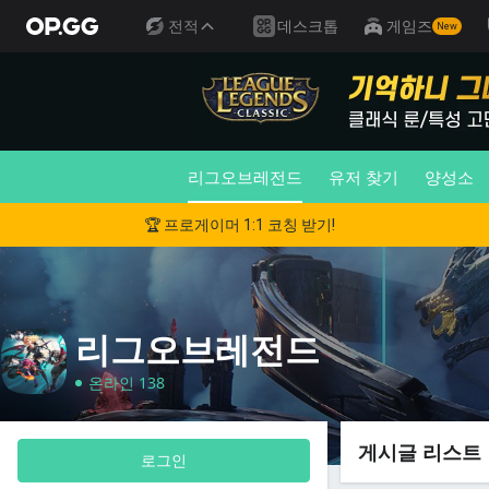
전적
데스크톱
게임즈
New
리그오브레전드
유저 찾기
양성소
🏆 프로게이머 1:1 코칭 받기!
리그오브레전드
온라인 138
게시글 리스트
로그인