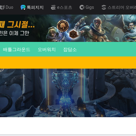
Duo
톡피지지
e스포츠
Gigs
스트리머 오버
배틀그라운드
오버워치
잡담소