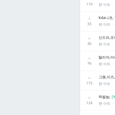
110
팬 아트
Kda니코,
33
팬 아트
신드라,조이
30
팬 아트
탈리야,아
76
팬 아트
그웬,이즈
175
팬 아트
럭발놈;
[
9
124
팬 아트