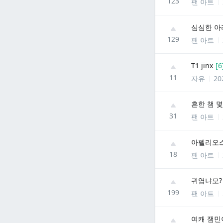
123
팬 아트
심심한 아
129
팬 아트
T1 jinx
[
6
11
자유
20
흔한 챔 
31
팬 아트
아펠리오스
18
팬 아트
귀엽냐모?
199
팬 아트
여캐 잼민