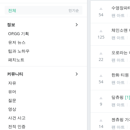
수영장파
전체
인기순
54
팬 아트
정보
체인소맨 
OP.GG 기획
125
팬 아트
유저 뉴스
팁과 노하우
오로라는 
22
패치노트
팬 아트
커뮤니티
한화 티원
54
팬 아트
자유
유머
딮츄핑
[
1
질문
9
팬 아트
영상
사건 사고
젠츄핑 가
전적 인증
14
팬 아트