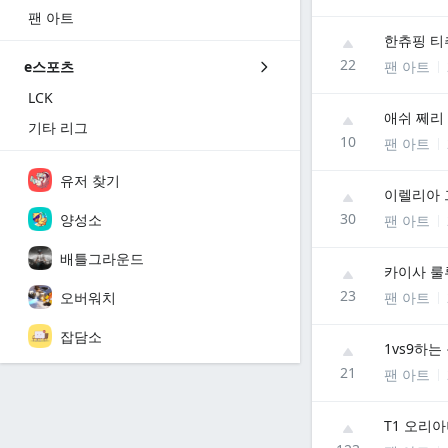
팬 아트
한츄핑 티
22
팬 아트
e스포츠
LCK
애쉬 쩨리
기타 리그
10
팬 아트
유저 찾기
이렐리아 
30
양성소
팬 아트
배틀그라운드
카이사 룰
23
오버워치
팬 아트
잡담소
1vs9하는
21
팬 아트
T1 오리