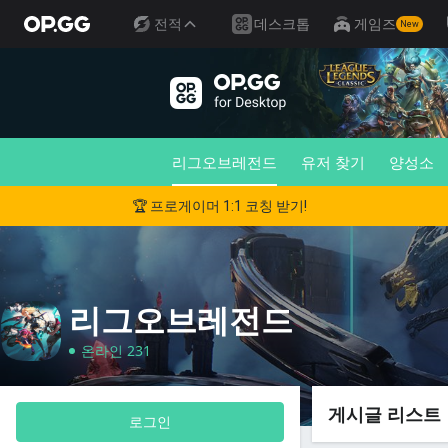
전적
데스크톱
게임즈
New
리그오브레전드
유저 찾기
양성소
🏆 프로게이머 1:1 코칭 받기!
리그오브레전드
온라인 231
게시글 리스트
로그인