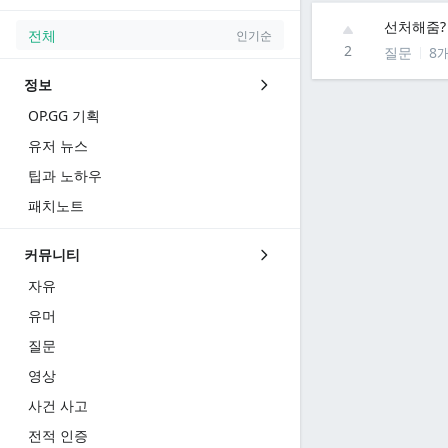
선처해줌?
전체
인기순
2
질문
8
정보
OP.GG 기획
유저 뉴스
팁과 노하우
패치노트
커뮤니티
자유
유머
질문
영상
사건 사고
전적 인증