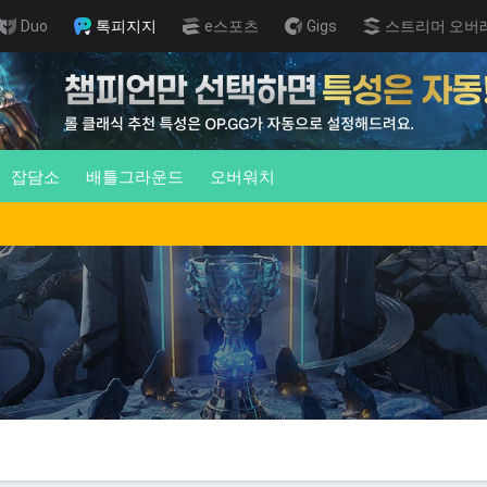
Duo
톡피지지
e스포츠
Gigs
스트리머 오버
잡담소
배틀그라운드
오버워치