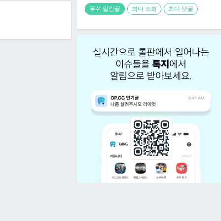
푸쉬 알림글
최다 조회
최다 댓글