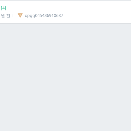
[
4
]
개월 전
opgg045436910687