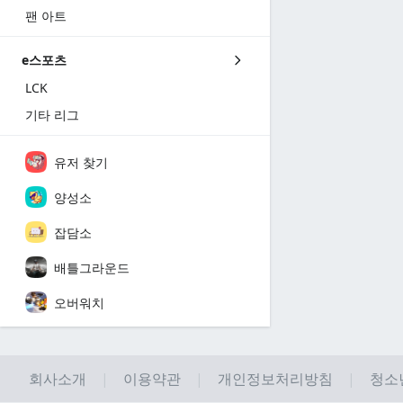
팬 아트
e스포츠
LCK
기타 리그
유저 찾기
양성소
잡담소
배틀그라운드
오버워치
회사소개
이용약관
개인정보처리방침
청소