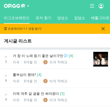
리그오브레전드
유저 찾기
양성소
잡담소
배틀그라운
🏆 프로게이머 1:1 코칭 받기!
게시글 리스트
거 참 이 노래 듣기 좋은 날이구만
[
4
]
3
자유
8개월 전
되게 착해요
롤부심이 뭔데?
[
4
]
9
자유
8개월 전
되게 착해요
이제 개추 갈 글을 안 써야겠다
[
5
]
4
자유
8개월 전
되게 착해요