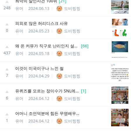
최악의 살인사건 100위
[
21
]
248
유머
2024.06.13
도비찡찡
의외로 많은 허리디스크 사유
0
유머
2024.05.23
도비찡찡
왜 온 커뮤가 직구로 난리인지 설명함.jpg
[
66
]
437
유머
2024.05.18
도비찡찡
이것이 미국이구나 느낀 썰
7
유머
2024.04.29
도비찡찡
유퀴즈를 모르는 장이수가 SNL에 출연한 이유
[
1
]
6
유머
2024.04.12
도비찡찡
어머니 조언덕분에 힘든 무명배우 시절 이겨냈다는 장이수
1
유머
2024.04.12
도비찡찡