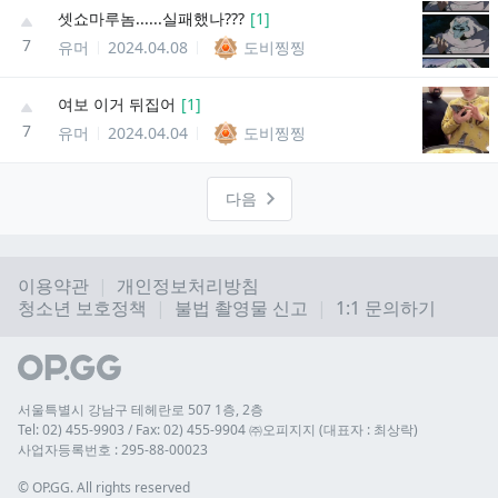
셋쇼마루놈......실패했나???
[
1
]
7
유머
2024.04.08
도비찡찡
여보 이거 뒤집어
[
1
]
7
유머
2024.04.04
도비찡찡
다음
이용약관
개인정보처리방침
청소년 보호정책
불법 촬영물 신고
1:1 문의하기
서울특별시 강남구 테헤란로 507 1층, 2층
Tel: 02) 455-9903 / Fax: 02) 455-9904 ㈜오피지지 (대표자 : 최상락)
사업자등록번호 : 295-88-00023
© 
OP.GG. All rights reserved