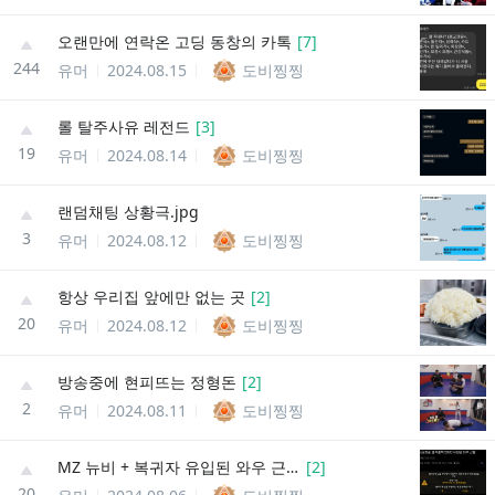
오랜만에 연락온 고딩 동창의 카톡
[
7
]
244
유머
2024.08.15
도비찡찡
롤 탈주사유 레전드
[
3
]
19
유머
2024.08.14
도비찡찡
랜덤채팅 상황극.jpg
3
유머
2024.08.12
도비찡찡
항상 우리집 앞에만 없는 곳
[
2
]
20
유머
2024.08.12
도비찡찡
방송중에 현피뜨는 정형돈
[
2
]
2
유머
2024.08.11
도비찡찡
MZ 뉴비 + 복귀자 유입된 와우 근황
[
2
]
20