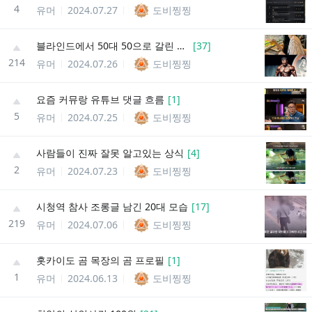
4
유머
2024.07.27
도비찡찡
블라인드에서 50대 50으로 갈린 난제
[
37
]
214
유머
2024.07.26
도비찡찡
요즘 커뮤랑 유튜브 댓글 흐름
[
1
]
5
유머
2024.07.25
도비찡찡
사람들이 진짜 잘못 알고있는 상식
[
4
]
2
유머
2024.07.23
도비찡찡
시청역 참사 조롱글 남긴 20대 모습
[
17
]
219
유머
2024.07.06
도비찡찡
홋카이도 곰 목장의 곰 프로필
[
1
]
1
유머
2024.06.13
도비찡찡