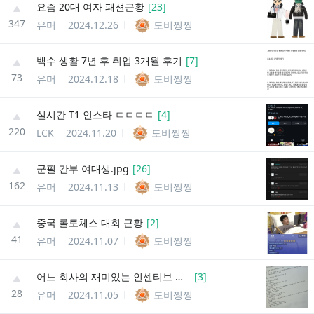
요즘 20대 여자 패션근황
[
23
]
347
유머
2024.12.26
도비찡찡
백수 생활 7년 후 취업 3개월 후기
[
7
]
73
유머
2024.12.18
도비찡찡
실시간 T1 인스타 ㄷㄷㄷㄷ
[
4
]
220
LCK
2024.11.20
도비찡찡
군필 간부 여대생.jpg
[
26
]
162
유머
2024.11.13
도비찡찡
중국 롤토체스 대회 근황
[
2
]
41
유머
2024.11.07
도비찡찡
어느 회사의 재미있는 인센티브 규칙들
[
3
]
28
유머
2024.11.05
도비찡찡