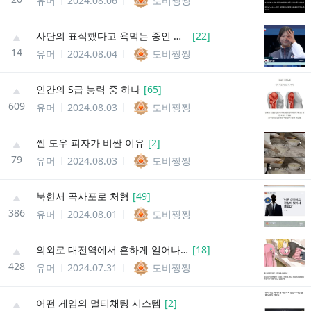
유머
2024.08.06
도비찡찡
사탄의 표식했다고 욕먹는 중인 임시현 선수
[
22
]
14
유머
2024.08.04
도비찡찡
인간의 S급 능력 중 하나
[
65
]
609
유머
2024.08.03
도비찡찡
씬 도우 피자가 비싼 이유
[
2
]
79
유머
2024.08.03
도비찡찡
북한서 곡사포로 처형
[
49
]
386
유머
2024.08.01
도비찡찡
의외로 대전역에서 흔하게 일어나는 일
[
18
]
428
유머
2024.07.31
도비찡찡
어떤 게임의 멀티채팅 시스템
[
2
]