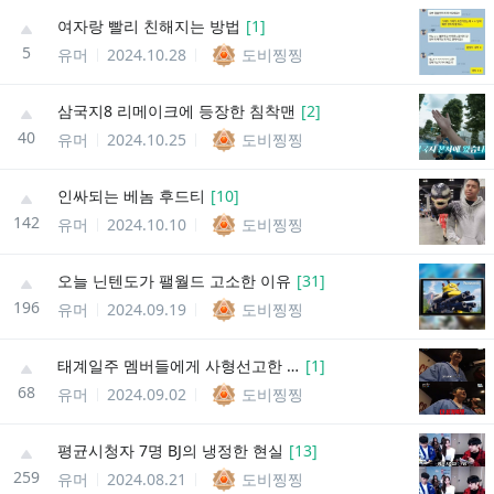
여자랑 빨리 친해지는 방법
[
1
]
5
유머
2024.10.28
도비찡찡
삼국지8 리메이크에 등장한 침착맨
[
2
]
40
유머
2024.10.25
도비찡찡
인싸되는 베놈 후드티
[
10
]
142
유머
2024.10.10
도비찡찡
오늘 닌텐도가 팰월드 고소한 이유
[
31
]
196
유머
2024.09.19
도비찡찡
태계일주 멤버들에게 사형선고한 기안84
[
1
]
68
유머
2024.09.02
도비찡찡
평균시청자 7명 BJ의 냉정한 현실
[
13
]
259
유머
2024.08.21
도비찡찡