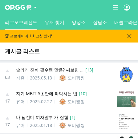
리그오브레전드
유저 찾기
양성소
잡담소
배틀그라운
🏆 프로게이머 1:1 코칭 받기!
게시글 리스트
솔라리 진짜 필수템 맞음? 써보면 좀 애매한데
[
13
]
63
자유
2025.05.13
도비찡찡
자기 MBTI 5초만에 파악하는 법
[
10
]
17
유머
2025.02.27
도비찡찡
나 남잔데 여자말투 개 잘함
[
1
]
17
유머
2025.01.18
도비찡찡