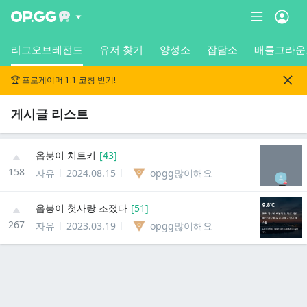
리그오브레전드
유저 찾기
양성소
잡담소
배틀그라운
🏆 프로게이머 1:1 코칭 받기!
게시글 리스트
옵붕이 치트키
[
43
]
158
자유
2024.08.15
opgg많이해요
옵붕이 첫사랑 조젔다
[
51
]
267
자유
2023.03.19
opgg많이해요