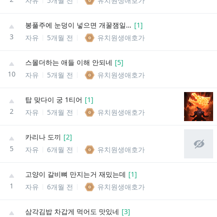
자유
5개월 전
유치원생애호가
봉풀주에 눈덩이 넣으면 개꿀잼일텐데
[
1
]
3
자유
5개월 전
유치원생애호가
스몰더하는 애들 이해 안되네
[
5
]
10
자유
5개월 전
유치원생애호가
탑 맞다이 궁 1티어
[
1
]
2
자유
5개월 전
유치원생애호가
카리나 도끼
[
2
]
5
자유
6개월 전
유치원생애호가
고양이 갈비뼈 만지는거 재밌는데
[
1
]
1
자유
6개월 전
유치원생애호가
삼각김밥 차갑게 먹어도 맛있네
[
3
]