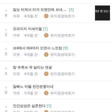
일눈 터져서 이거 오랜만에 보네 ㅋㅋ
[
1
]
9
자유
4개월 전
유치원생애호가
오피지지 이새끼들
[
1
]
2
자유
4개월 전
유치원생애호가
브4에서 에4까지 오면서 느낀점
[
5
]
5
자유
4개월 전
유치원생애호가
탑 유튜브 꼭 달리는 댓글
2
자유
4개월 전
유치원생애호가
알빠노 아펠 천안문중이네
0
자유
5개월 전
유치원생애호가
인간상성은 실존한다
[
1
]
2