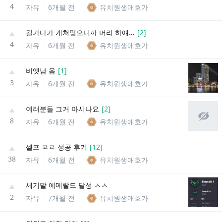
4
자유
6개월 전
유치원생애호가
길가다가 개쳐맞으니까 머리 하얘지네
[
2
]
4
자유
6개월 전
유치원생애호가
비엣남 옴
[
1
]
3
자유
6개월 전
유치원생애호가
여러분들 그거 아시나요
[
2
]
8
자유
6개월 전
유치원생애호가
셀프 ㅍㄹ 성공 후기
[
12
]
38
자유
6개월 전
유치원생애호가
세기말 에메랄드 달성 ㅅㅅ
2
자유
7개월 전
유치원생애호가