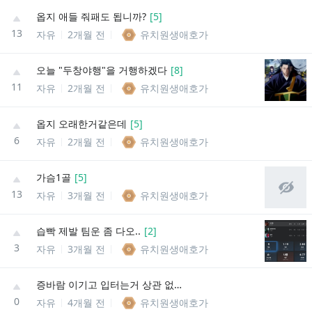
옵지 애들 줘패도 됩니까?
[
5
]
13
자유
2개월 전
유치원생애호가
오늘 "두창야행"을 거행하겠다
[
8
]
11
자유
2개월 전
유치원생애호가
옵지 오래한거같은데
[
5
]
6
자유
2개월 전
유치원생애호가
가슴1골
[
5
]
13
자유
3개월 전
유치원생애호가
습빡 제발 팀운 좀 다오..
[
2
]
3
자유
3개월 전
유치원생애호가
증바람 이기고 입터는거 상관 없는데
0
자유
4개월 전
유치원생애호가