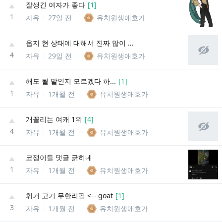
잘생긴 여자가 좋다
[
1
]
1
자유
27일 전
유치원생애호가
옵지 현 상태에 대해서 진짜 많이 참았는데
4
자유
29일 전
유치원생애호가
해도 될 말인지 모르겠다 하...
[
1
]
1
자유
1개월 전
유치원생애호가
개꼴리는 여캐 1위
[
4
]
4
자유
1개월 전
유치원생애호가
코쟁이들 댓글 긁히네
1
자유
1개월 전
유치원생애호가
훠거 고기 무한리필 <-- goat
[
1
]
3
자유
1개월 전
유치원생애호가