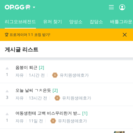
리그오브레전드
유저 찾기
양성소
잡담소
배틀그라운
🏆 프로게이머 1:1 코칭 받기!
게시글 리스트
옵붕이 퇴근
[
2
]
1
자유
1시간 전
유치원생애호가
오늘 날씨 ㄱㅊ은듯
[
2
]
3
자유
13시간 전
유치원생애호가
여동생한테 고백 비스무리한거 받은듯
[
1
]
1
자유
11일 전
유치원생애호가