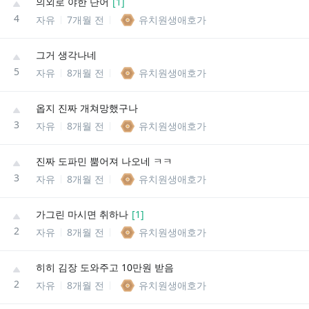
의외로 야한 단어
[
1
]
4
자유
7개월 전
유치원생애호가
그거 생각나네
5
자유
8개월 전
유치원생애호가
옵지 진짜 개쳐망했구나
3
자유
8개월 전
유치원생애호가
진짜 도파민 뿜어져 나오네 ㅋㅋ
3
자유
8개월 전
유치원생애호가
가그린 마시면 취하나
[
1
]
2
자유
8개월 전
유치원생애호가
히히 김장 도와주고 10만원 받음
2
자유
8개월 전
유치원생애호가