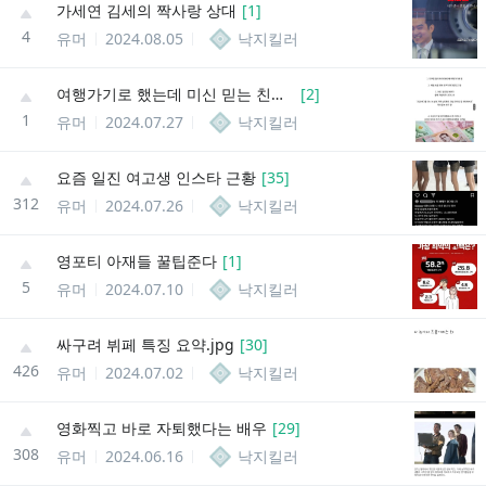
가세연 김세의 짝사랑 상대
[
1
]
4
유머
2024.08.05
낙지킬러
여행가기로 했는데 미신 믿는 친구가 파토냈어
[
2
]
1
유머
2024.07.27
낙지킬러
요즘 일진 여고생 인스타 근황
[
35
]
312
유머
2024.07.26
낙지킬러
영포티 아재들 꿀팁준다
[
1
]
5
유머
2024.07.10
낙지킬러
싸구려 뷔페 특징 요약.jpg
[
30
]
426
유머
2024.07.02
낙지킬러
영화찍고 바로 자퇴했다는 배우
[
29
]
308
유머
2024.06.16
낙지킬러