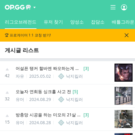
리그오브레전드
유저 찾기
양성소
잡담소
배틀그라운
🏆 프로게이머 1:1 코칭 받기!
게시글 리스트
어설픈 탱커 할바엔 짜오하는게 나은듯
[
3
]
42
자유
2025.05.02
낙지킬러
오늘자 연희동 싱크홀 사고 전
[
5
]
32
유머
2024.08.29
낙지킬러
방충망 시공을 하는 미모의 21살 여성
[
3
]
15
유머
2024.08.28
낙지킬러