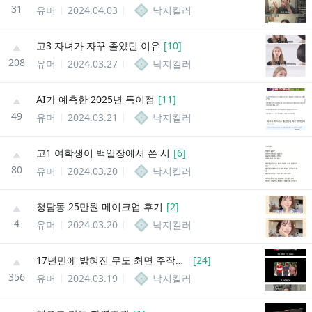
31
유머
2024.04.03
낙지킬러
고3 자녀가 자꾸 졸았던 이유
[
10
]
208
유머
2024.03.27
낙지킬러
AI가 예측한 2025년 특이점
[
11
]
49
유머
2024.03.21
낙지킬러
고1 여학생이 백일장에서 쓴 시
[
6
]
80
유머
2024.03.20
낙지킬러
청담동 25만원 메이크업 후기
[
2
]
4
유머
2024.03.20
낙지킬러
17년만에 밝혀진 무도 최면 주작설 논란의 진실
[
24
]
356
유머
2024.03.19
낙지킬러