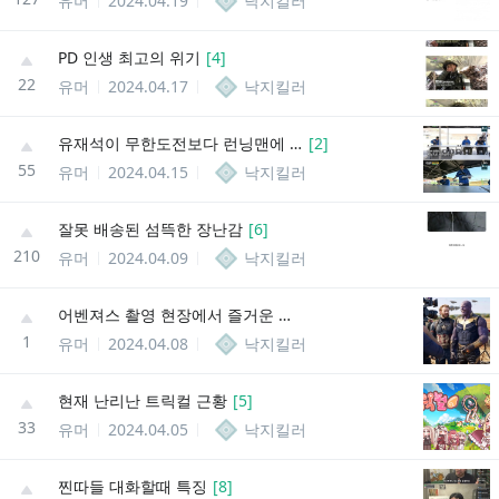
유머
2024.04.19
낙지킬러
PD 인생 최고의 위기
[
4
]
22
유머
2024.04.17
낙지킬러
유재석이 무한도전보다 런닝맨에 자부심 있다는 것
[
2
]
55
유머
2024.04.15
낙지킬러
잘못 배송된 섬뜩한 장난감
[
6
]
210
유머
2024.04.09
낙지킬러
어벤져스 촬영 현장에서 즐거운 한때를 보냈던 배우들
1
유머
2024.04.08
낙지킬러
현재 난리난 트릭컬 근황
[
5
]
33
유머
2024.04.05
낙지킬러
찐따들 대화할때 특징
[
8
]