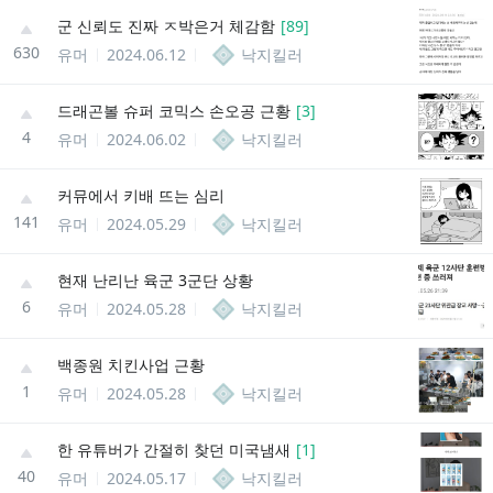
군 신뢰도 진짜 ㅈ박은거 체감함
[
89
]
630
유머
2024.06.12
낙지킬러
드래곤볼 슈퍼 코믹스 손오공 근황
[
3
]
4
유머
2024.06.02
낙지킬러
커뮤에서 키배 뜨는 심리
141
유머
2024.05.29
낙지킬러
현재 난리난 육군 3군단 상황
6
유머
2024.05.28
낙지킬러
백종원 치킨사업 근황
1
유머
2024.05.28
낙지킬러
한 유튜버가 간절히 찾던 미국냄새
[
1
]
40
유머
2024.05.17
낙지킬러