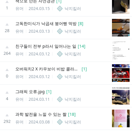
책으로 만든 자연경관
[
1
]
1
유머
2024.03.15
낙지킬러
고독한미식가 낙곱새 붕어빵 먹방
[
8
]
28
유머
2024.03.13
낙지킬러
친구들이 전부 p라서 일어나는 일
[
14
]
264
유머
2024.03.12
낙지킬러
오버워치2 X 카우보이 비밥 콜라보 스킨 공개
[
1
]
0
유머
2024.03.12
낙지킬러
그래픽 오류.jpg
[
1
]
4
유머
2024.03.11
낙지킬러
과학 발전을 느낄 수 있는 짤
[
18
]
292
유머
2024.03.08
낙지킬러