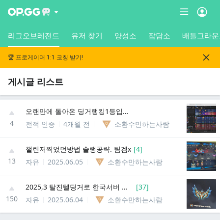
리그오브레전드
유저 찾기
양성소
잡담소
배틀그라운
🏆 프로게이머 1:1 코칭 받기!
게시글 리스트
오랜만에 돌아온 딩거랭킹1등입니다.. 딥롤135점은처음보네요...
4
전적 인증
4개월 전
소환수만하는사람
챌린저찍었던방법 솔랭공략. 팀겜x
[
4
]
13
자유
2025.06.05
소환수만하는사람
2025,3 탈진텔딩거로 한국서버 딩거세계랭킹1.2위 투챌그마 동시 최초 달성 했습니다^ㅡ^
[
37
]
150
자유
2025.06.04
소환수만하는사람