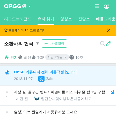
리그오브레전드
유저 찾기
양성소
잡담소
배틀그라운
🏆 프로게이머 1:1 코칭 받기!
소환사의 협곡
새 글 알림
인기
최신
TOP
10추
OP.GG 커뮤니티 전체 이용규정
[
11
]
2018.11.07
Galio
자랭 실~골구간 변ㄴㅕ이쁜이들 버스 태워줄 탑 1명 구합니다
1
1시간 전
일단한대맞아생각은나중에하고
솔랭) 아브 원딜러가 서폿유저분 모셔요