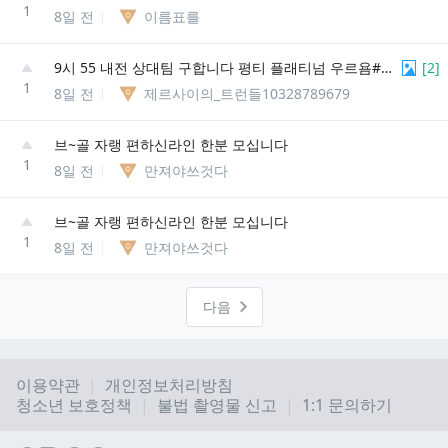
1
8일 전
이름표를
9시 55 내전 상대팀 구합니다 평티 플래티넘 우르욤#kr1
[
2
]
1
8일 전
제르사이의_트런들10328789679
브~골 자랭 편하신라인 한분 모십니다
1
8일 전
만져야쓰것다
브~골 자랭 편하신라인 한분 모십니다
1
8일 전
만져야쓰것다
다음
이용약관
개인정보처리방침
청소년 보호정책
불법 촬영물 신고
1:1 문의하기