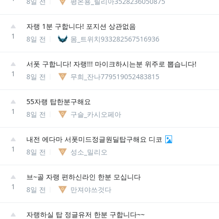
8일 전
평온용_릴리아3528236050875
자랭 1분 구합니다! 포지션 상관없음
1
8일 전
몸_트위치933282567516936
서폿 구합니다! 자랭!!! 마이크하시는분 위주로 뽑습니다!
1
8일 전
무희_잔나779519052483815
55자랭 탑한분구해요
1
8일 전
구슬_카시오페아
내전 에다마 서폿미드정글원딜탑구해요 디코
1
8일 전
성소_밀리오
브~골 자랭 편하신라인 한분 모십니다
1
8일 전
만져야쓰것다
자랭하실 탑 정글유저 한분 구합니다~~