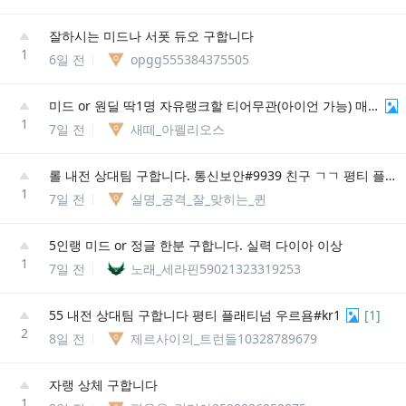
잘하시는 미드나 서폿 듀오 구합니다
1
6일 전
opgg555384375505
미드 or 원딜 딱1명 자유랭크할 티어무관(아이언 가능) 매너즐겜지향 친추주세요
1
7일 전
새떼_아펠리오스
롤 내전 상대팀 구합니다. 통신보안#9939 친구 ㄱㄱ 평티 플레 에메
1
7일 전
실명_공격_잘_맞히는_퀸
5인랭 미드 or 정글 한분 구합니다. 실력 다이아 이상
1
7일 전
노래_세라핀59021323319253
55 내전 상대팀 구합니다 평티 플래티넘 우르욤#kr1
[
1
]
2
8일 전
제르사이의_트런들10328789679
자랭 상체 구합니다
1