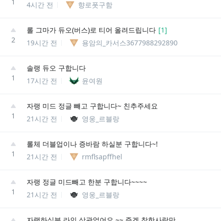
1
4시간 전
향로폿구함
롤 그마가 듀오(버스)로 티어 올려드립니다
[
1
]
2
19시간 전
용암의_카서스3677988292890
솔랭 듀오 구합니다
1
17시간 전
윤여원
자랭 미드 정글 뺴고 구합니다~ 친추주세요
1
21시간 전
영웅_르블랑
롤체 더블업이나 증바람 하실분 구합니다~!
1
21시간 전
rmflsapffhel
자랭 정글 미드빼고 한분 구합니다~~~~
1
21시간 전
영웅_르블랑
자랭하실분 라인 상관없어요 ~~ 즐겜 착한사람만