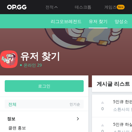
전적
데스크톱
게임즈
New
리그오브레전드
유저 찾기
양성소
유저 찾기
온라인 29
게시글 리스트
로그인
5인큐 한
전체
인기순
0
소환사의 
정보
5인큐 하
클랜 홍보
0
소환사의 