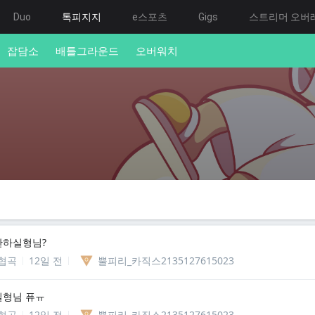
Duo
톡피지지
e스포츠
Gigs
스트리머 오버
잡담소
배틀그라운드
오버워치
판하실형님?
협곡
12일 전
뿔피리_카직스2135127615023
실형님 퓨ㅠ
협곡
12일 전
뿔피리_카직스2135127615023