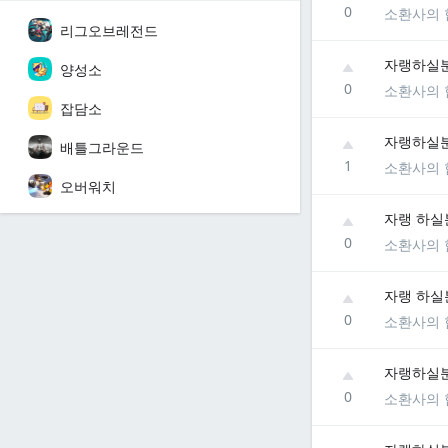
0
소환사의 
리그오브레전드
자랭하실분 
양성소
0
소환사의 
잡담소
자랭하실분
배틀그라운드
1
소환사의 
오버워치
자랭 하실
0
소환사의 
자랭 하실분
0
소환사의 
자랭하실분
0
소환사의 