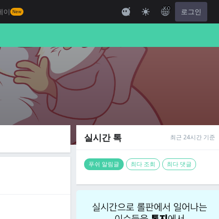
KO
레이
로그인
New
실시간 톡
최근 24시간 기준
푸쉬 알림글
최다 조회
최다 댓글