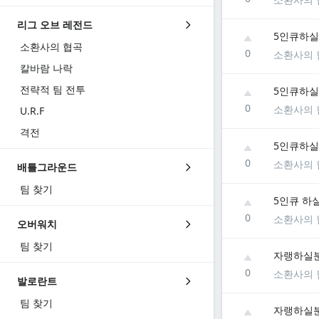
리그 오브 레전드
5인큐하실
소환사의 협곡
0
소환사의 
칼바람 나락
전략적 팀 전투
5인큐하실
0
소환사의 
U.R.F
격전
5인큐하실
0
소환사의 
배틀그라운드
팀 찾기
5인큐 하
0
소환사의 
오버워치
팀 찾기
자랭하실분
0
소환사의 
발로란트
팀 찾기
자랭하실분