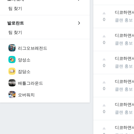
팀 찾기
디코하면서
0
클랜 홍보
발로란트
팀 찾기
디코하면서
0
클랜 홍보
리그오브레전드
디코하면서
양성소
0
클랜 홍보
잡담소
디코하면서
배틀그라운드
0
클랜 홍보
오버워치
디코하면서
0
클랜 홍보
디코하면서