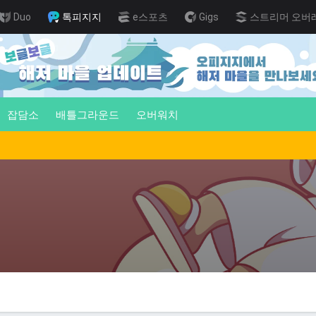
Duo
톡피지지
e스포츠
Gigs
스트리머 오버
잡담소
배틀그라운드
오버워치