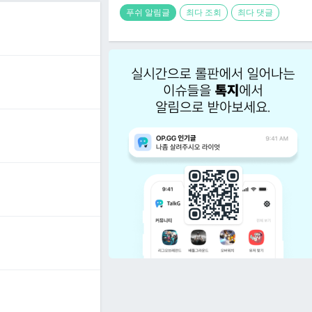
푸쉬 알림글
최다 조회
최다 댓글