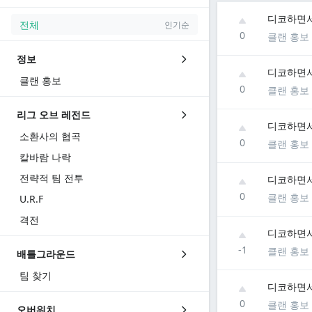
디코하면서
전체
인기순
0
클랜 홍보
정보
디코하면서
클랜 홍보
0
클랜 홍보
리그 오브 레전드
디코하면서
소환사의 협곡
0
클랜 홍보
칼바람 나락
전략적 팀 전투
디코하면서
0
클랜 홍보
U.R.F
격전
디코하면서
-1
클랜 홍보
배틀그라운드
팀 찾기
디코하면서
0
클랜 홍보
오버워치