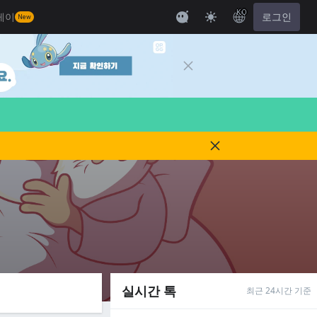
KO
레이
로그인
New
실시간 톡
최근 24시간 기준