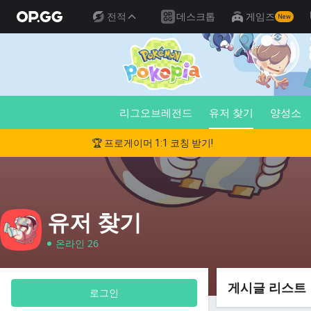
전적
데스크톱
게임즈
New
리그오브레전드
유저 찾기
양성소
🏆 프로게이머 1:1 코칭 받기!
유저 찾기
온라인 26
게시글 리스트
로그인