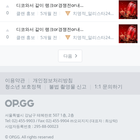
디코와서 같이 랭크or경쟁전or내전or일겜or빠대or칼바람 하실분(2025.12.13 생성)
0
클랜 홍보
5개월 전
치명적_알리스타246288648549
디코와서 같이 랭크or경쟁전or내전or일겜or빠대or칼바람 하실분(2025.12.13 생성)
0
클랜 홍보
5개월 전
치명적_알리스타246288648549
다음
이용약관
개인정보처리방침
청소년 보호정책
불법 촬영물 신고
1:1 문의하기
서울특별시 강남구 테헤란로 507 1층, 2층
Tel: 02) 455-9903 / Fax: 02) 455-9904 ㈜오피지지 (대표자 : 최상락)
사업자등록번호 : 295-88-00023
© 
OP.GG. All rights reserved