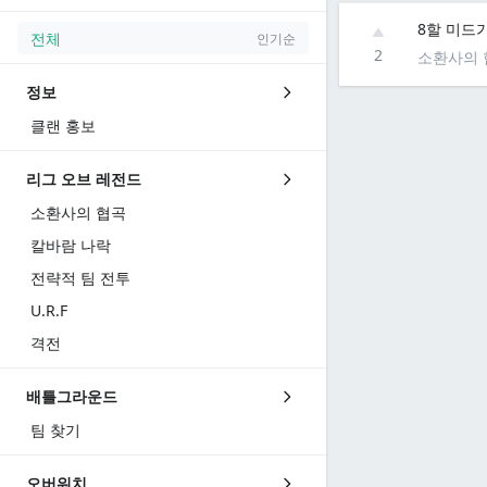
8할 미드
전체
인기순
2
소환사의 
정보
클랜 홍보
리그 오브 레전드
소환사의 협곡
칼바람 나락
전략적 팀 전투
U.R.F
격전
배틀그라운드
팀 찾기
오버워치