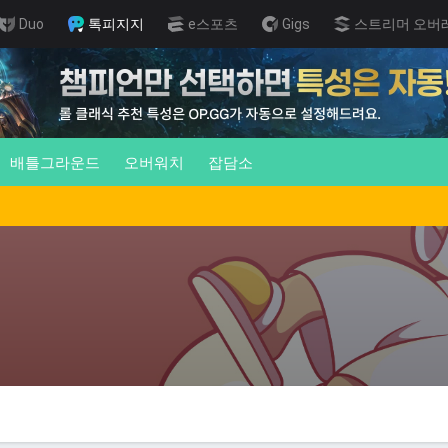
Duo
톡피지지
e스포츠
Gigs
스트리머 오버
배틀그라운드
오버워치
잡담소