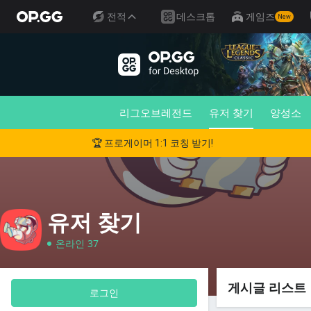
전적
데스크톱
게임즈
New
리그오브레전드
유저 찾기
양성소
🏆 프로게이머 1:1 코칭 받기!
유저 찾기
온라인 37
게시글 리스트
로그인