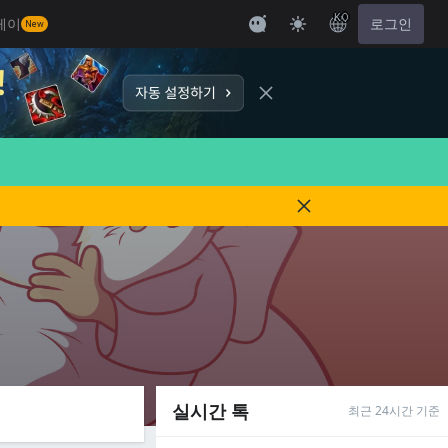
KO
레이
로그인
New
실시간 톡
최근 24시간 기준