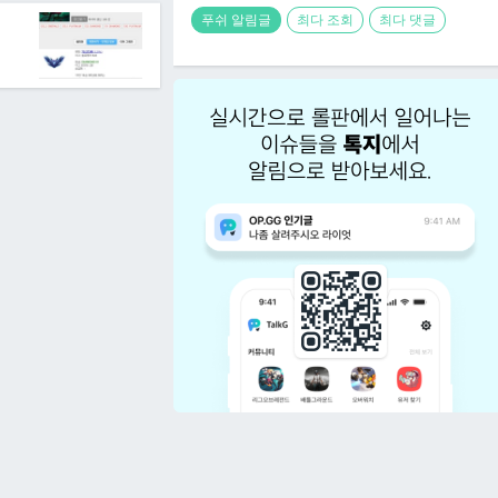
푸쉬 알림글
최다 조회
최다 댓글