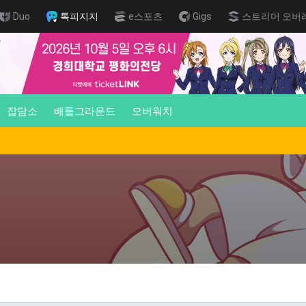
Duo
톡피지지
e스포츠
Gigs
스트리머 오버
잡담소
배틀그라운드
오버워치