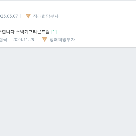
025.05.07
장래희망부자
구합니다 스벅기프티콘드림
[
1
]
협곡
2024.11.29
장래희망부자