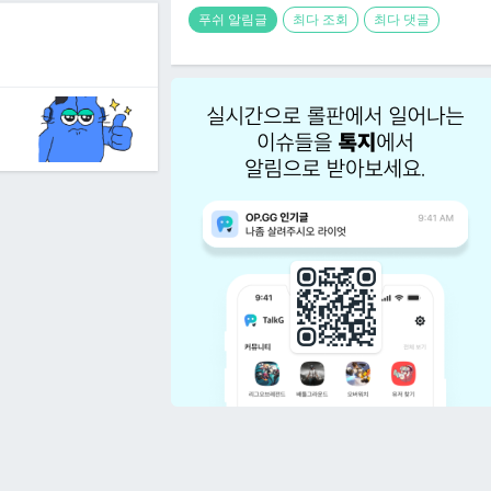
푸쉬 알림글
최다 조회
최다 댓글