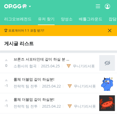
리그오브레전드
유저 찾기
양성소
배틀그라운드
잡담
🏆 프로게이머 1:1 코칭 받기!
게시글 리스트
브론즈 서포터인데 같이 하실 분 정글 탑 미드 환영!!
0
소환사의 협곡
2025.04.25
무니기리서폿
롤체 더블업 같이 하실분!
-1
전략적 팀 전투
2025.04.22
무니기리서폿
롤체 더블업 같이 하실분!
-1
전략적 팀 전투
2025.04.22
무니기리서폿