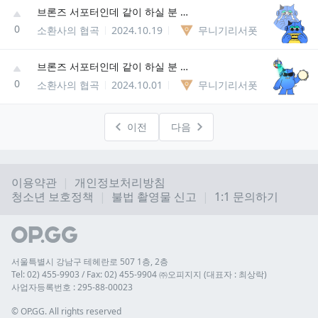
브론즈 서포터인데 같이 하실 분 정글 탑 미드 환영!!
0
소환사의 협곡
2024.10.19
무니기리서폿
브론즈 서포터인데 같이 하실 분 정글 탑 미드 환영!!
0
소환사의 협곡
2024.10.01
무니기리서폿
이전
다음
이용약관
개인정보처리방침
청소년 보호정책
불법 촬영물 신고
1:1 문의하기
서울특별시 강남구 테헤란로 507 1층, 2층
Tel: 02) 455-9903 / Fax: 02) 455-9904 ㈜오피지지 (대표자 : 최상락)
사업자등록번호 : 295-88-00023
© 
OP.GG. All rights reserved