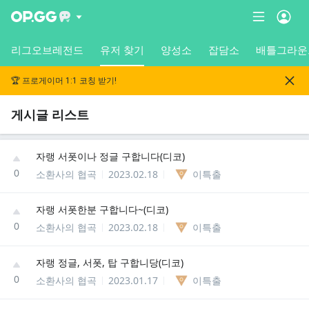
리그오브레전드
유저 찾기
양성소
잡담소
배틀그라운
🏆 프로게이머 1:1 코칭 받기!
게시글 리스트
자랭 서폿이나 정글 구합니다(디코)
0
소환사의 협곡
2023.02.18
이특출
자랭 서폿한분 구합니다~(디코)
0
소환사의 협곡
2023.02.18
이특출
자랭 정글, 서폿, 탑 구합니당(디코)
0
소환사의 협곡
2023.01.17
이특출