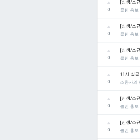
[신생/소
0
클랜 홍보
[신생/소
0
클랜 홍보
[신생/소
0
클랜 홍보
11시 실
0
소환사의 
[신생/소
0
클랜 홍보
[신생/소
0
클랜 홍보