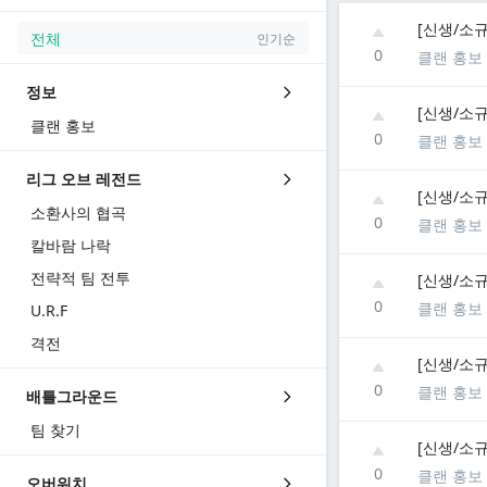
[신생/소
전체
인기순
0
클랜 홍보
정보
[신생/소
클랜 홍보
0
클랜 홍보
리그 오브 레전드
[신생/소
소환사의 협곡
0
클랜 홍보
칼바람 나락
전략적 팀 전투
[신생/소
0
클랜 홍보
U.R.F
격전
[신생/소
0
클랜 홍보
배틀그라운드
팀 찾기
[신생/소
0
클랜 홍보
오버워치