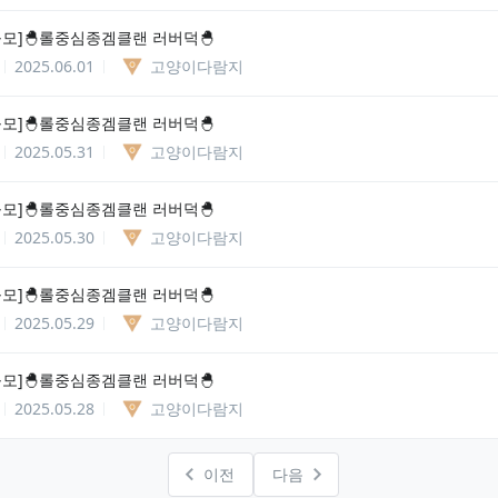
규모]🐣롤중심종겜클랜 러버덕🐣
2025.06.01
고양이다람지
규모]🐣롤중심종겜클랜 러버덕🐣
2025.05.31
고양이다람지
규모]🐣롤중심종겜클랜 러버덕🐣
2025.05.30
고양이다람지
규모]🐣롤중심종겜클랜 러버덕🐣
2025.05.29
고양이다람지
규모]🐣롤중심종겜클랜 러버덕🐣
2025.05.28
고양이다람지
이전
다음