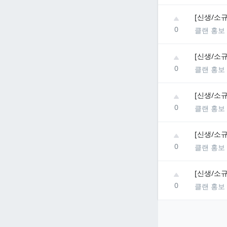
[신생/소
0
클랜 홍보
[신생/소
0
클랜 홍보
[신생/소
0
클랜 홍보
[신생/소
0
클랜 홍보
[신생/소
0
클랜 홍보