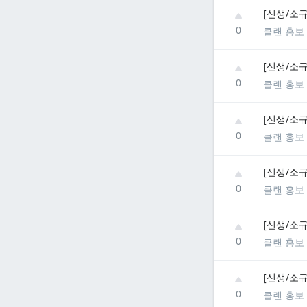
[신생/소
0
클랜 홍보
[신생/소
0
클랜 홍보
[신생/소
0
클랜 홍보
[신생/소
0
클랜 홍보
[신생/소
0
클랜 홍보
[신생/소
0
클랜 홍보